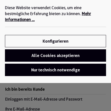
Wir sind für Sie da: +49 2271-4777-0
alt springen
Diese Website verwendet Cookies, um eine
bestmögliche Erfahrung bieten zu können.
Mehr
Informationen ...
Konfigurieren
Alle Cookies akzeptieren
Anmelden oder Konto
Nur technisch notwendige
erstellen
Ich bin bereits Kunde
Einloggen mit E-Mail-Adresse und Passwort
Ihre E-Mail-Adresse