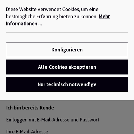
Wir sind für Sie da: +49 2271-4777-0
alt springen
Diese Website verwendet Cookies, um eine
bestmögliche Erfahrung bieten zu können.
Mehr
Informationen ...
Konfigurieren
Alle Cookies akzeptieren
Anmelden oder Konto
Nur technisch notwendige
erstellen
Ich bin bereits Kunde
Einloggen mit E-Mail-Adresse und Passwort
Ihre E-Mail-Adresse