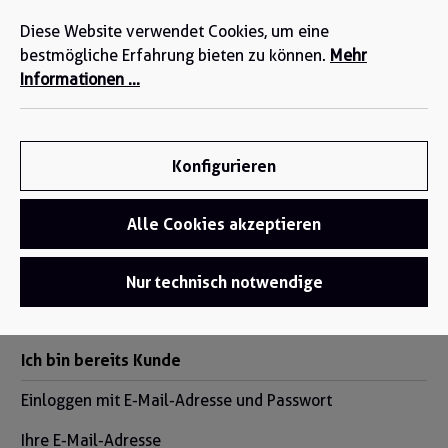
Wir sind für Sie da: +49 2271-4777-0
alt springen
Diese Website verwendet Cookies, um eine
bestmögliche Erfahrung bieten zu können.
Mehr
Informationen ...
Konfigurieren
Alle Cookies akzeptieren
Anmelden oder Konto
Nur technisch notwendige
erstellen
Ich bin bereits Kunde
Einloggen mit E-Mail-Adresse und Passwort
Ihre E-Mail-Adresse