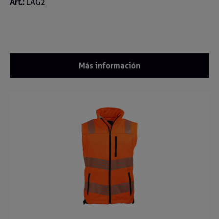
Art.:
LAG2
Más información