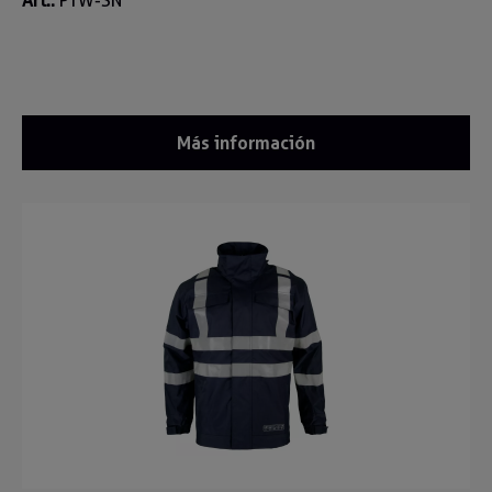
Art.:
PTW-SN
Más información