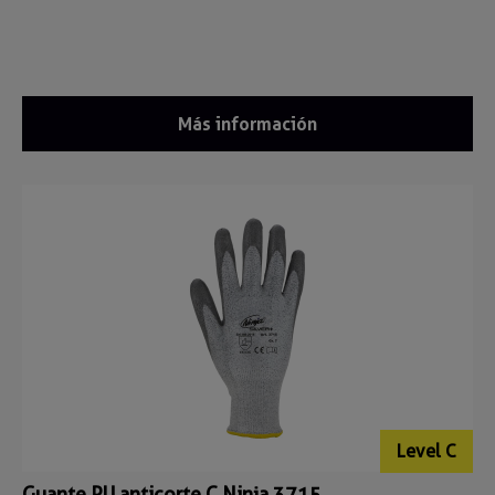
Más información
Level C
Guante PU anticorte C Ninja 3715