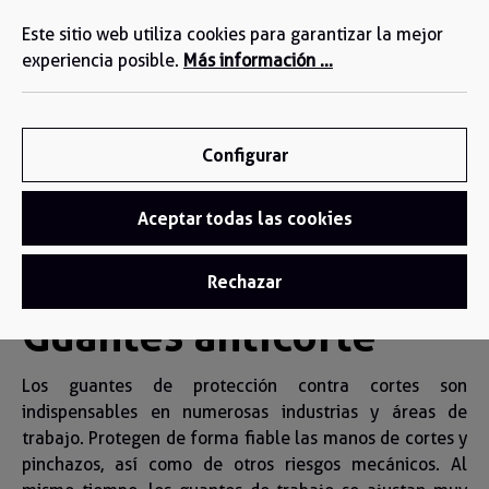
Estamos a su disposición: +34 935 603 611
enido principal
Este sitio web utiliza cookies para garantizar la mejor
experiencia posible.
Más información ...
Configurar
Aceptar todas las cookies
Guantes
/
Guantes Anticorte
Rechazar
Guantes anticorte
Los guantes de protección contra cortes son
indispensables en numerosas industrias y áreas de
trabajo. Protegen de forma fiable las manos de cortes y
pinchazos, así como de otros riesgos mecánicos. Al