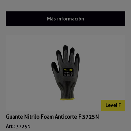
Más información
Level F
Guante Nitrilo Foam Anticorte F 3725N
Art.:
3725N