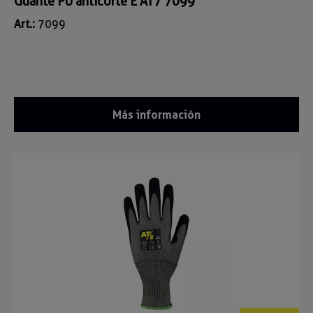
Guante PU anticorte E AT7 7099
Art.:
7099
Más información