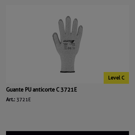
Level C
Guante PU anticorte C 3721E
Art.:
3721E