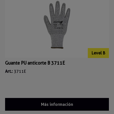
Level B
Guante PU anticorte B 3711E
Art.:
3711E
Más información