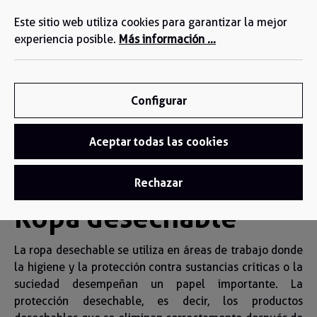
Estamos a su disposición: +34 935 603 611
enido principal
Este sitio web utiliza cookies para garantizar la mejor
experiencia posible.
Más información ...
Configurar
Aceptar todas las cookies
Ropa desechable
Rechazar
Ropa desechable
La ropa desechable se utiliza en áreas de trabajo donde
la higiene y la protección contra sustancias críticas o la
suciedad desempeñan un papel importante. La
protección desechable, es decir, los productos