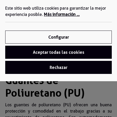
Estamos a su disposición: +34 935 603 611
enido principal
Este sitio web utiliza cookies para garantizar la mejor
experiencia posible.
Más información ...
Configurar
Aceptar todas las cookies
Guantes
/
Guantes PU
Rechazar
Guantes de
Poliuretano (PU)
Los guantes de poliuretano (PU) ofrecen una buena
protección y comodidad en el trabajo gracias a su