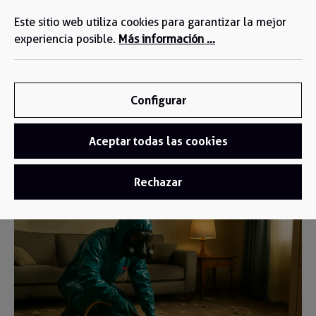
Estamos a su disposición: +34 935 603 611
enido principal
Este sitio web utiliza cookies para garantizar la mejor
experiencia posible.
Más información ...
Configurar
Aceptar todas las cookies
Footer
/
Inspiration
/
Blog
Rechazar