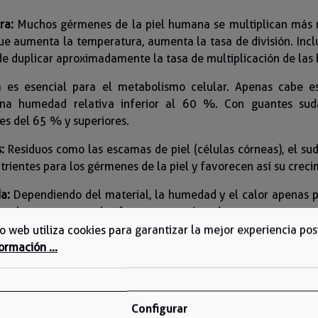
ra:
Muchos gérmenes de la piel humana se multiplican más 
ue aumenta la temperatura, aumenta la tasa de división. Inc
e duplicar aproximadamente la tasa de multiplicación de las 
 es esencial para el metabolismo celular. Apenas cabe es
na humedad relativa inferior al 60 %. Con guantes sud
es del 65 % y superiores.
:
Residuos como las escamas de piel (células córneas), el sud
rientes para los gérmenes de la piel y favorecen así su creci
a:
Dependiendo del material, la humedad y el calor apenas 
nte, lo que aumenta los factores mencionados.
tio web utiliza cookies para garantizar la mejor experiencia pos
ormación ...
Configurar