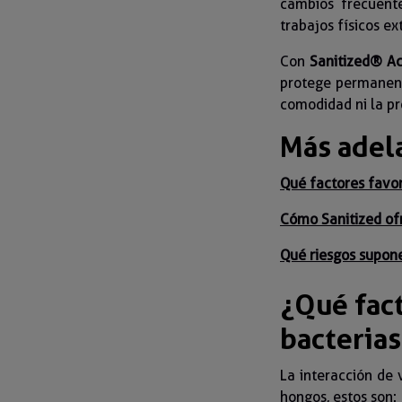
cambios frecuente
trabajos físicos ex
Con
Sanitized® Ac
protege permanent
comodidad ni la pr
Más adela
Qué factores favor
Cómo Sanitized of
Qué riesgos supon
¿Qué fac
bacteria
La interacción de 
hongos, estos son: