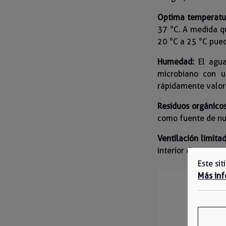
Optima temperatu
37 °C. A medida q
20 °C a 25 °C pued
Humedad:
El agua
microbiano con u
rápidamente valor
Residuos orgánicos
como fuente de nut
Ventilación limitad
interior de un gua
Este si
Más inf