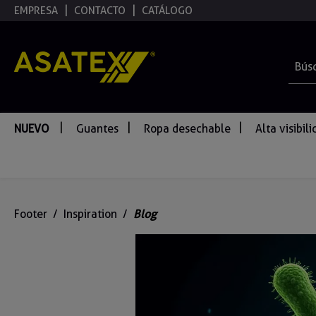
EMPRESA
CONTACTO
CATÁLOGO
 búsqueda
Saltar a la navegación principal
NUEVO
Guantes
Ropa desechable
Alta visibil
Footer
/
Inspiration
/
Blog