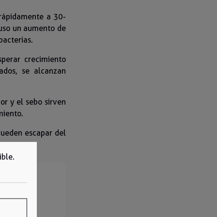
rápidamente a 30-
luso un aumento de
bacterias.
perar crecimiento
ados, se alcanzan
or y el sebo sirven
miento.
pueden escapar del
ible.