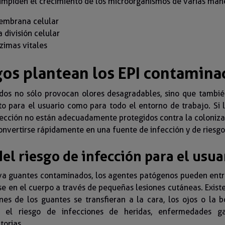
 impiden el crecimiento de los microorganismos de varias man
embrana celular
a división celular
zimas vitales
gos plantean los EPI contamina
dos no sólo provocan olores desagradables, sino que tambié
to para el usuario como para todo el entorno de trabajo. Si 
ección no están adecuadamente protegidos contra la coloniza
onvertirse rápidamente en una fuente de infección y de riesgos
l riesgo de infección para el usua
eva guantes contaminados, los agentes patógenos pueden entr
rse en el cuerpo a través de pequeñas lesiones cutáneas. Exist
es de los guantes se transfieran a la cara, los ojos o la 
te el riesgo de infecciones de heridas, enfermedades gas
torias.