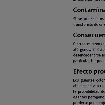
Contaminac
Si se utilizan lo
transferirse de una
Consecuenc
Ciertos microorg
alérgenos. Si ést
desencadenarse irr
particular, las peq
Efecto pro
Los guantes colon
elasticidad y la r
la probabilidad d
agentes patógenos
perderse por comp