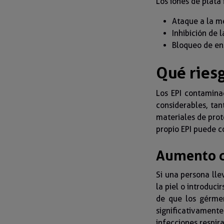
Los iones de plata
Ataque a la m
Inhibición de l
Bloqueo de en
Qué ries
Los EPI contamina
considerables, tan
materiales de prot
propio EPI puede c
Aumento de
Si una persona ll
la piel o introduci
de que los gérmen
significativamen
infecciones respira