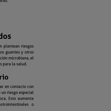
eras:
dos
n plantean riesgos
los guantes y otros
ción microbiana, el
 para la salud.
rio
ar en contacto con
e un riesgo especial
boca. Esto aumenta
trointestinales o