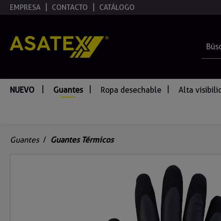
EMPRESA
CONTACTO
CATÁLOGO
 búsqueda
Saltar a la navegación principal
NUEVO
Guantes
Ropa desechable
Alta visibil
Guantes
/
Guantes Térmicos
Omitir galería de imágenes