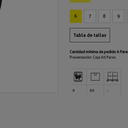
6
7
8
9
Tabla de tallas
Cantidad mínima de pedido 6 Pare
Presentación: Caja
60 Pares
6
60
-