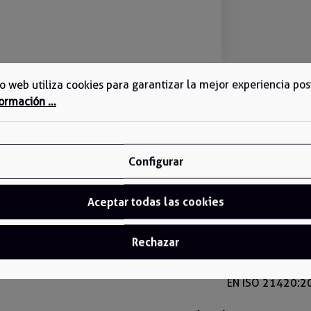
tio web utiliza cookies para garantizar la mejor experiencia pos
ormación ...
Configurar
Color:
Gris/Negro
Aceptar todas las cookies
EPI:
Categoría II
Rechazar
Normas:
EN 388:2016+A1:
EN 511:2006 [X.
EN ISO 21420: