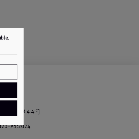
ible.
2018 [4.X.4.4.F]
2.X]
2020+A1:2024