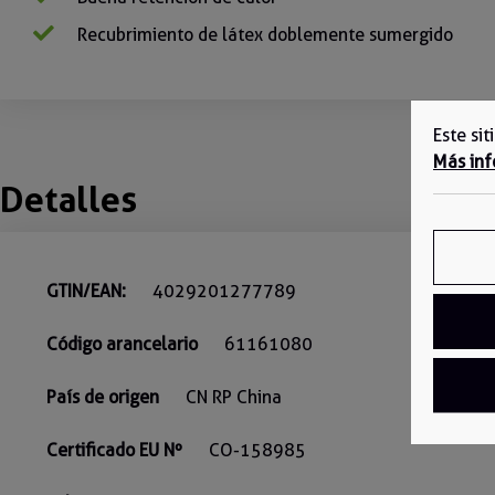
Recubrimiento de látex doblemente sumergido
Este si
Más inf
Detalles
GTIN/EAN:
4029201277789
Código arancelario
61161080
País de origen
CN RP China
Certificado EU Nº
CO-158985