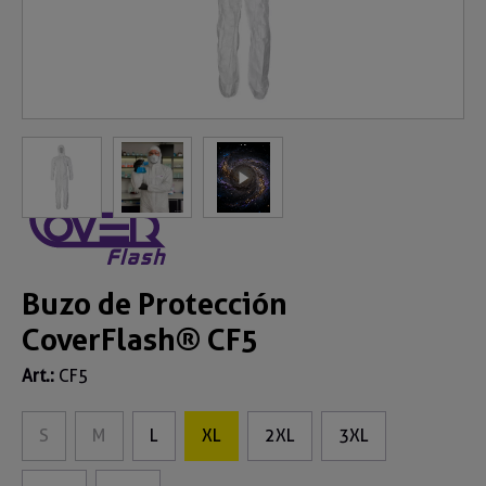
Buzo de Protección
CoverFlash® CF5
Art.:
CF5
S
M
L
XL
2XL
3XL