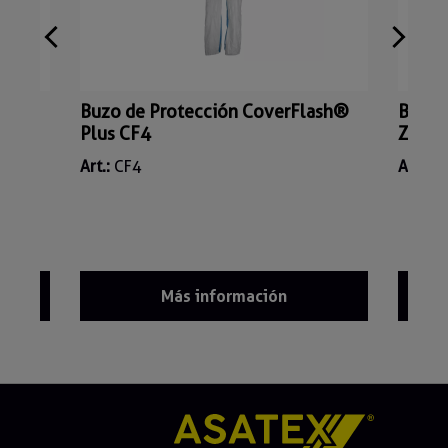
B/6B
Buzo de Protección CoverFlash®
Buzo 
Plus CF4
Zapat
Art.:
CF4
Art.:
C
Más información