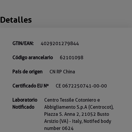
Detalles
GTIN/EAN:
4029201279844
Código arancelario
62101098
País de origen
CN RP China
Certificado EU Nº
CE 0672250741-00-00
Laboratorio
Centro Tessile Cotoniero e
Notificado
Abbigliamento S.p.A (Centrocot),
Piazza S. Anna 2, 21052 Busto
Arsizio (VA) - Italy, Notifed body
number 0624