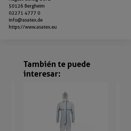
50126 Bergheim
02271 4777 0
info@asatex.de
https://www.asatex.eu
También te puede
Omitir la galería de productos
interesar: