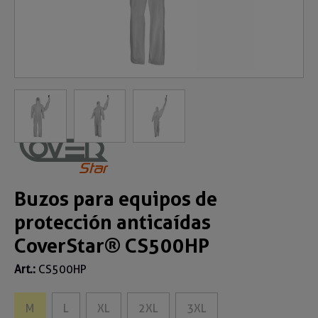
Buzos para equipos de
protección anticaídas
CoverStar® CS500HP
Art.:
CS500HP
M
L
XL
2XL
3XL