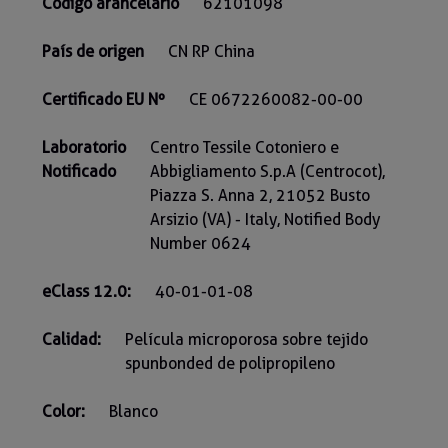
Código arancelario
62101098
País de origen
CN RP China
Certificado EU Nº
CE 0672260082-00-00
Laboratorio
Centro Tessile Cotoniero e
Notificado
Abbigliamento S.p.A (Centrocot),
Piazza S. Anna 2, 21052 Busto
Arsizio (VA) - Italy, Notified Body
Number 0624
eClass 12.0:
40-01-01-08
Calidad:
Película microporosa sobre tejido
spunbonded de polipropileno
Color:
Blanco