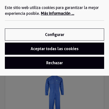
Estamos a su disposición: +34 935 603 611
enido principal
Este sitio web utiliza cookies para garantizar la mejor
experiencia posible.
Más información ...
Configurar
Aceptar todas las cookies
Ropa desechable
/
Buzo Desechable
Rechazar
Omitir galería de imágenes