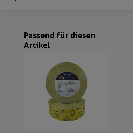
Passend für diesen
Omitir la galería de productos
Artikel