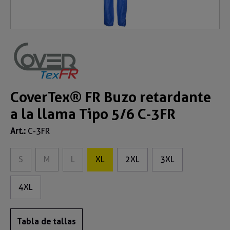
CoverTex® FR Buzo retardante
a la llama Tipo 5/6 C-3FR
Art.:
C-3FR
S
M
L
XL
2XL
3XL
4XL
Tabla de tallas