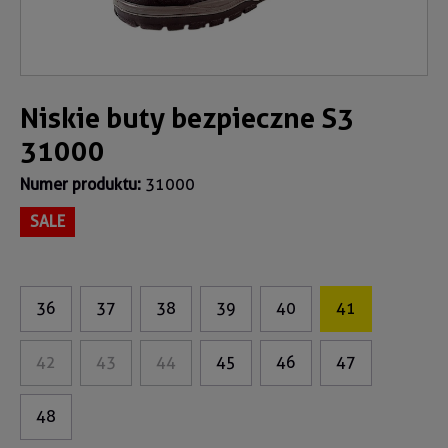
Niskie buty bezpieczne S3
31000
Numer produktu:
31000
SALE
36
37
38
39
40
41
42
43
44
45
46
47
48