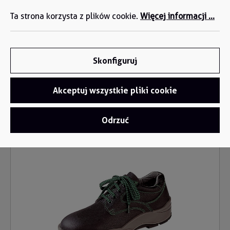
M. Robaszkiewicz +48 722 336 565 | M. Milczanowski
wnej zawartości
Ta strona korzysta z plików cookie.
Więcej informacji ...
+48 694 423 666
Skonfiguruj
Akceptuj wszystkie pliki cookie
Odrzuć
Buty i trzewiki
/
But ochronny S3
Pomiń galerię zdjęć