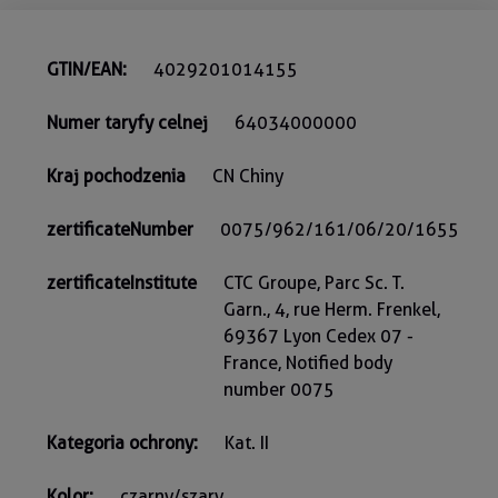
GTIN/EAN:
4029201014155
Numer taryfy celnej
64034000000
Kraj pochodzenia
CN Chiny
zertificateNumber
0075/962/161/06/20/1655
zertificateInstitute
CTC Groupe, Parc Sc. T.
Garn., 4, rue Herm. Frenkel,
69367 Lyon Cedex 07 -
France, Notified body
number 0075
Kategoria ochrony:
Kat. II
Kolor:
czarny/szary