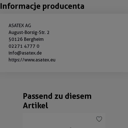
Informacje producenta
ASATEX AG
August-Borsig-Str. 2
50126 Bergheim
02271 4777 0
info@asatex.de
https://www.asatex.eu
Passend zu diesem
Pomiń galerię produktów
Artikel