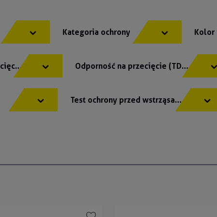
Kategoria ochrony
Kolor
cięcie
Odporność na przecięcie (TDM)
Test ochrony przed wstrząsami