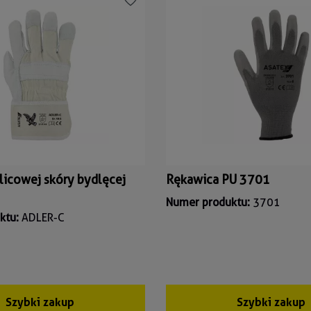
licowej skóry bydlęcej
Rękawica PU 3701
Numer produktu:
3701
ktu:
ADLER-C
Szybki zakup
Szybki zakup