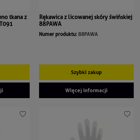
no tkana z
Rękawica z licowanej skóry świńskiej
IT091
88PAWA
Numer produktu:
88PAWA
Szybki zakup
ji
Więcej informacji