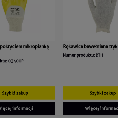
 pokryciem mikropianką
Rękawica bawełniana try
Numer produktu:
BTH
ktu:
03400P
Szybki zakup
Szybki zakup
ięcej informacji
Więcej informac