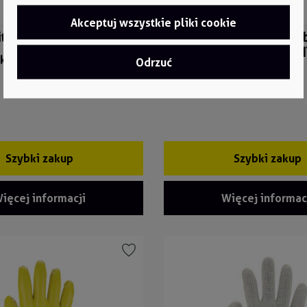
Akceptuj wszystkie pliki cookie
itrylowa 3440
Rękawica dzianinowa drob
pokryciem mikropianką H
ktu:
3440
Odrzuć
Numer produktu:
HIT091
Szybki zakup
Szybki zakup
ięcej informacji
Więcej informac