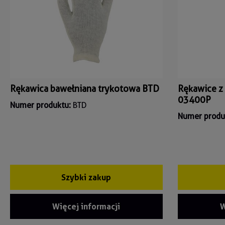
Rękawica bawełniana trykotowa BTD
Rękawice z
03400P
Numer produktu:
BTD
Numer produ
Szybki zakup
Więcej informacji
W