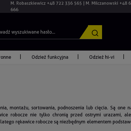
M. Robaszkiewicz +48 722 336 565 | M. Milczanowski +48 
666
ronne
Odzież funkcyjna
Odzież hi-vi
ia, montażu, sortowania, podnoszenia lub cięcia. Są one na
ice robocze nie tylko chronią przed ostrymi urazami, al
latego rękawice robocze są niezbędnym elementem podstaw