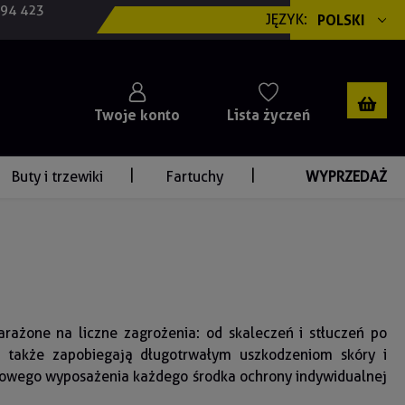
694 423
JĘZYK:
POLSKI
Twoje konto
Lista życzeń
Buty i trzewiki
Fartuchy
WYPRZEDAŻ
rażone na liczne zagrożenia: od skaleczeń i stłuczeń po
e także zapobiegają długotrwałym uszkodzeniom skóry i
owego wyposażenia każdego środka ochrony indywidualnej