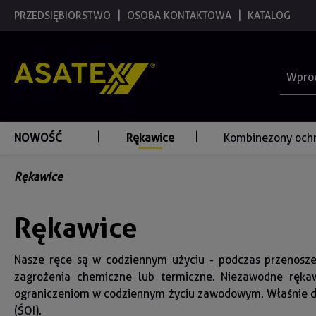
 wyszukiwania
PRZEDSIĘBIORSTWO
Przejdź do głównej nawigacji
OSOBA KONTAKTOWA
KATALOG
NOWOŚĆ
Rękawice
Kombinezony och
Rękawice
Rękawice
Nasze ręce są w codziennym użyciu - podczas przenoszen
zagrożenia chemiczne lub termiczne. Niezawodne rękaw
ograniczeniom w codziennym życiu zawodowym. Właśnie d
(ŚOI).