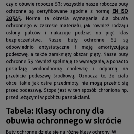
czy o obuwie robocze S3: wszystkie nasze robocze buty
ochronne są certyfikowane zgodnie z normą
EN ISO
20345
. Norma ta określa wymagania dla obuwia
ochronnego w zakresie materiału, jak również rodzaju
osłony palców i nakazuje podział na pięć klas
bezpieczeństwa. Nasze buty ochronne S1 są
odpowiednio antystatyczne i mają amortyzującą
podeszwę, a także zamknięty obszar pięty. Nasze buty
ochronne S3 również spełniają te wymagania, a ponadto
posiadają wodoodporną cholewkę i odporną na
przebicie podeszwę środkową. Oznacza to, że ciała
obce, takie jak ostre przedmioty, nie mogą przebić się
przez podeszwę. Stopa jest w ten sposób chroniona np.
przed leżącymi w pobliżu paznokciami.
Tabela: Klasy ochrony dla
obuwia ochronnego w skrócie
Buty ochronne dzielą się na różne klasy ochrony. W