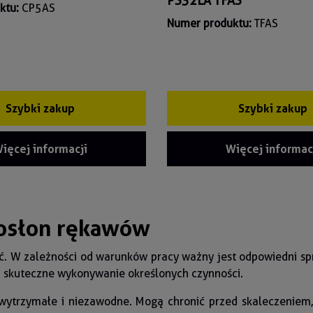
PS32LA TFAS
ktu:
CP5AS
Numer produktu:
TFAS
Szybki zakup
Szybki zakup
ięcej informacji
Więcej informac
 osłon rękawów
. W zależności od warunków pracy ważny jest odpowiedni spr
a skuteczne wykonywanie określonych czynności.
ytrzymałe i niezawodne. Mogą chronić przed skaleczeniem,