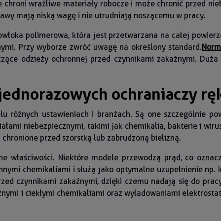
chroni wrażliwe materiały robocze i może chronić przed ni
awy mają niską wagę i nie utrudniają noszącemu w pracy.
 powłoka polimerowa, która jest przetwarzana na całej powier
nymi. Przy wyborze zwróć uwagę na określony standard.
Norm
ące odzieży ochronnej przed czynnikami zakaźnymi. Duża c
jednorazowych ochraniaczy r
 różnych ustawieniach i branżach. Są one szczególnie pows
łami niebezpiecznymi, takimi jak chemikalia, bakterie i wir
chronione przed szorstką lub zabrudzoną bielizną.
ne właściwości. Niektóre modele przewodzą prąd, co oznacz
łynnymi chemikaliami i służą jako optymalne uzupełnienie n
zed czynnikami zakaźnymi, dzięki czemu nadają się do prac
nymi i ciekłymi chemikaliami oraz wyładowaniami elektrostat