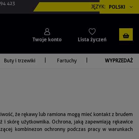
694 423
JĘZYK:
POLSKI
Twoje konto
Lista życzeń
Buty i trzewiki
Fartuchy
WYPRZEDAŻ
żliwość, że rękawy lub ramiona mogą mieć kontakt z brudem
eż i skórę użytkownika. Ochrona, jaką zapewniają rękawice
oszącej kombinezon ochronny podczas pracy w warunkach