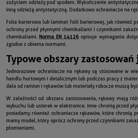
zużyciem odzieży pod spodem. Wykończenie antystatyczne 
inną odzieżą antystatyczną. Dodatkowo ochraniacze na ręk
Folia barierowa lub laminat folii barierowej, jak również
ochrony przed płynnymi chemikaliami i czynnikami zakaź
chemikaliami.
Norma EN 14126
opisuje wymagania dotycz
zgodne z obiema normami.
Typowe obszary zastosowań 
Jednorazowe ochraniacze na rękawy są stosowane w wielu
handlu hurtowym i detalicznym lub podczas pracy z materia
dala od ramion i rękawów lub materiały robocze muszą być 
W zależności od obszaru zastosowania, rękawy mają róż
wybuchu lub usterek w elektronice. Inne chronią przed p
posiadamy również ochraniacze rękawów, które chronią pr
mamy model, który oprócz ochrony przed czynnikami zakaź
płomieniami.