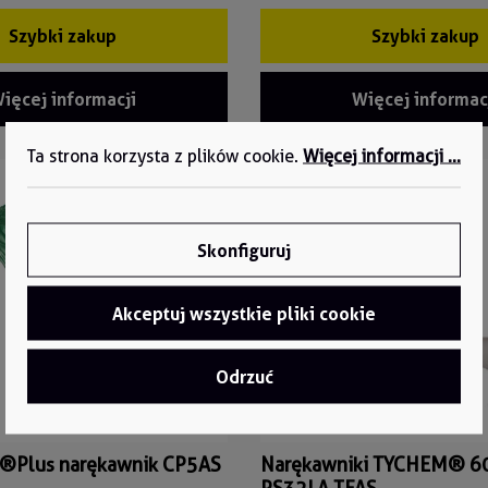
Szybki zakup
Szybki zakup
ięcej informacji
Więcej informac
Ta strona korzysta z plików cookie.
Więcej informacji ...
Skonfiguruj
Akceptuj wszystkie pliki cookie
Odrzuć
®Plus narękawnik CP5AS
Narękawniki TYCHEM® 6