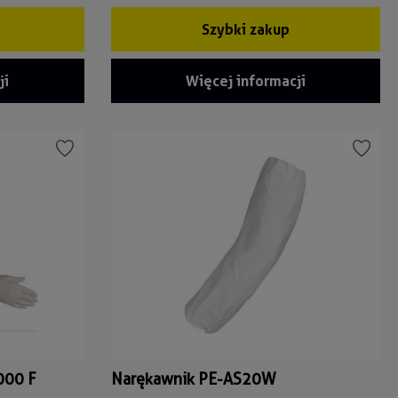
Szybki zakup
ji
Więcej informacji
000 F
Narękawnik PE-AS20W