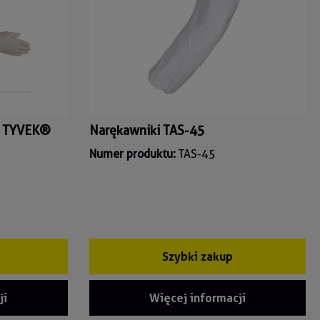
e TYVEK®
Narękawniki TAS-45
Numer produktu:
TAS-45
Szybki zakup
ji
Więcej informacji