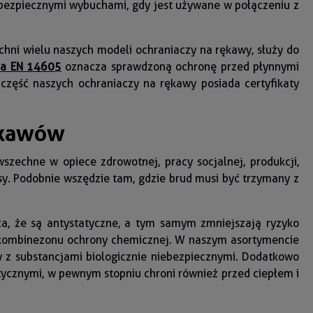
ebezpiecznymi wybuchami, gdy jest używane w połączeniu z
zchni wielu naszych modeli ochraniaczy na rękawy, służy do
a EN 14605
oznacza sprawdzoną ochronę przed płynnymi
zęść naszych ochraniaczy na rękawy posiada certyfikaty
ękawów
zechne w opiece zdrowotnej, pracy socjalnej, produkcji,
usy. Podobnie wszędzie tam, gdzie brud musi być trzymany z
a, że są antystatyczne, a tym samym zmniejszają ryzyko
p. kombinezonu ochrony chemicznej. W naszym asortymencie
y z substancjami biologicznie niebezpiecznymi. Dodatkowo
ycznymi, w pewnym stopniu chroni również przed ciepłem i