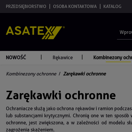
 wyszukiwania
PRZEDSIĘBIORSTWO
Przejdź do głównej nawigacji
OSOBA KONTAKTOWA
KATALOG
NOWOŚĆ
Rękawice
Kombinezony och
Kombinezony ochronne
/
Zarękawki ochronne
Zarękawki ochronne
Ochraniacze służą jako ochrona rękawów i ramion podczas 
lub substancjami krytycznymi. Chronią one w ten sposób w
ochronne, jest zwiększona, a w zależności od modelu 
zagrożenia skażeniem.