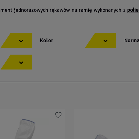
tyment jednorazowych rękawów na ramię wykonanych z
polie
y
Kolor
Norma