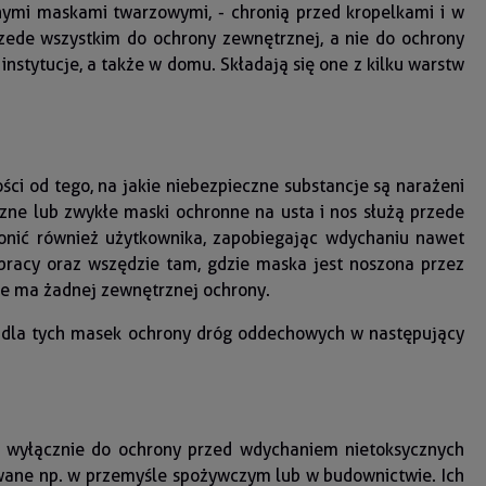
znymi maskami twarzowymi, - chronią przed kropelkami i w
rzede wszystkim do ochrony zewnętrznej, a nie do ochrony
instytucje, a także w domu. Składają się one z kilku warstw
i od tego, na jakie niebezpieczne substancje są narażeni
czne lub zwykłe maski ochronne na usta i nos służą przede
ronić również użytkownika, zapobiegając wdychaniu nawet
pracy oraz wszędzie tam, gdzie maska jest noszona przez
ie ma żadnej zewnętrznej ochrony.
dla tych masek ochrony dróg oddechowych w następujący
e wyłącznie do ochrony przed wdychaniem nietoksycznych
owane np. w przemyśle spożywczym lub w budownictwie. Ich