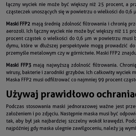
łączny wyciek nie może być większy niż 25 procent, a p
cząsteczek unoszących się w powietrzu o wielkości do 0,6
Maski FFP2
mają średnią zdolność filtrowania i chronią p
aerozoli. Ich łączny wyciek nie może być większy niż 11 
procent cząstek o wielkości do 0,6 μm w powietrzu musi b
dymu, które w dłuższej perspektywie mogą prowadzić do r
przemyśle metalowym czy w górnictwie. Maski FFP2 znajd
Maski FFP3
mają najwyższą zdolność filtrowania. Chronią
wirusy, bakterie i zarodniki grzybów. Ich całkowity wyci
Maska FFP2 musi odfiltrować co najmniej 99 procent cząs
Używaj prawidłowo ochrania
Podczas stosowania maski jednorazowej ważne jest prze
założeniem i po zdjęciu. Następnie maska musi być odpowi
tak, aby był jak najbardziej szczelny wokół krawędzi. Pod
najpóźniej gdy maska ulegnie zawilgoceniu, należy ją wy