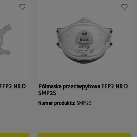
 FFP2 NR D
Półmaska przeciwpyłowa FFP2 NR D
SMP2S
Numer produktu:
SMP2S