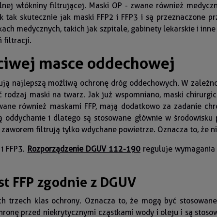
alnej włókniny filtrującej. Maski OP - zwane również medyc
 tak skutecznie jak maski FFP2 i FFP3 i są przeznaczone p
ch medycznych, takich jak szpitale, gabinety lekarskie i inne 
filtracji.
ściwej masce oddechowej
ją najlepszą możliwą ochronę dróg oddechowych. W zależnośc
 rodzaj maski na twarz. Jak już wspomniano, maski chirurgi
 zwane również maskami FFP, mają dodatkowo za zadanie ch
ą oddychanie i dlatego są stosowane głównie w środowisku 
 zaworem filtrują tylko wdychane powietrze. Oznacza to, że n
 i FFP3.
Rozporządzenie DGUV 112-190
reguluje wymagania 
t FFP zgodnie z DGUV
ch trzech klas ochrony. Oznacza to, że mogą być stosowan
hronę przed niekrytycznymi cząstkami wody i oleju i są stos