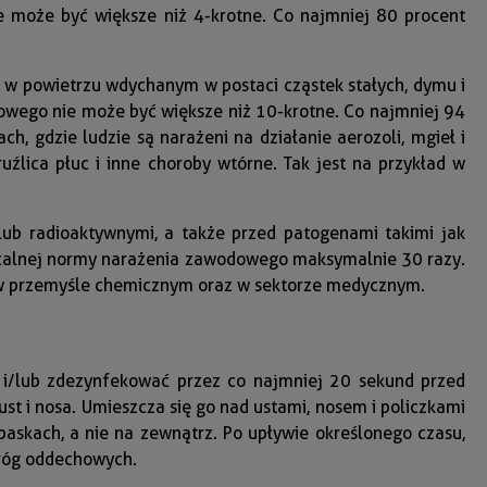
e może być większe niż 4-krotne. Co najmniej 80 procent
ę w powietrzu wdychanym w postaci cząstek stałych, dymu i
dowego nie może być większe niż 10-krotne. Co najmniej 94
, gdzie ludzie są narażeni na działanie aerozoli, mgieł i
źlica płuc i inne choroby wtórne. Tak jest na przykład w
lub radioaktywnymi, a także przed patogenami takimi jak
szczalnej normy narażenia zawodowego maksymalnie 30 razy.
. w przemyśle chemicznym oraz w sektorze medycznym.
 i/lub zdezynfekować przez co najmniej 20 sekund przed
t i nosa. Umieszcza się go nad ustami, nosem i policzkami
 paskach, a nie na zewnątrz. Po upływie określonego czasu,
dróg oddechowych.