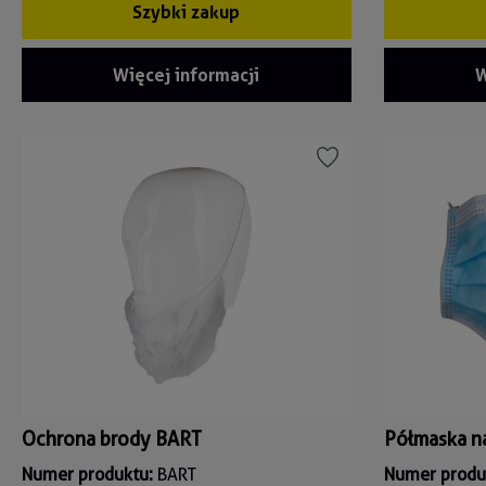
Szybki zakup
Więcej informacji
W
Ochrona brody BART
Numer produktu:
BART
Numer produ