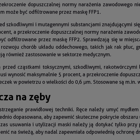
rzekroczenie dopuszczalnej normy narażenia zawodowego ni
 μm może być odfiltrowane przez maskę FFP1.
rzed szkodliwymi i mutagennymi substancjami znajdującymi si
procent, a przekroczenie dopuszczalnej normy narażenia zawo
yć odfiltrowane przez maskę FFP2. Sprawdzają się w miejscach
ozwoju chorób układu oddechowego, takich jak rak płuc, gru
ują również zastosowanie w sektorze medycznym.
 przed cząstkami toksycznymi, szkodliwymi, rakotwórczymi 
ek musi wynosić maksymalnie 5 procent, a przekroczenie dopu
teczek w powietrzu o wielkości do 0,6 μm. Stosowane są m.in
cza na zęby
strzeganie prawidłowej techniki. Ręce należy umyć mydłem
ednio dopasowana, aby zapewnić skuteczne pokrycie obszaru us
czas usuwania i utylizacji maski należy ją dotykać tylko przy
mienić na świeżą, aby nadal zapewniała odpowiednią ochronę 