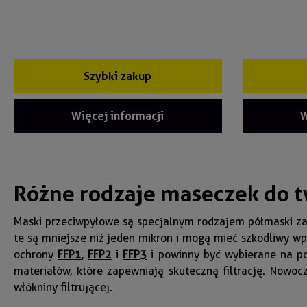
Szybki zakup
Więcej informacji
W
Różne rodzaje maseczek do 
Maski przeciwpyłowe są specjalnym rodzajem półmaski za
te są mniejsze niż jeden mikron i mogą mieć szkodliwy w
ochrony
FFP1
,
FFP2
i
FFP3
i powinny być wybierane na pod
materiałów, które zapewniają skuteczną filtrację. Nowo
włókniny filtrującej.