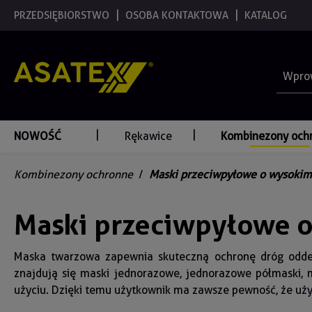
 wyszukiwania
PRZEDSIĘBIORSTWO
Przejdź do głównej nawigacji
OSOBA KONTAKTOWA
KATALOG
NOWOŚĆ
Rękawice
Kombinezony och
Kombinezony ochronne
/
Maski przeciwpyłowe o wysokim 
Maski przeciwpyłowe o
Maska twarzowa zapewnia skuteczną ochronę dróg oddec
znajdują się maski jednorazowe, jednorazowe półmaski, 
użyciu. Dzięki temu użytkownik ma zawsze pewność, że uży