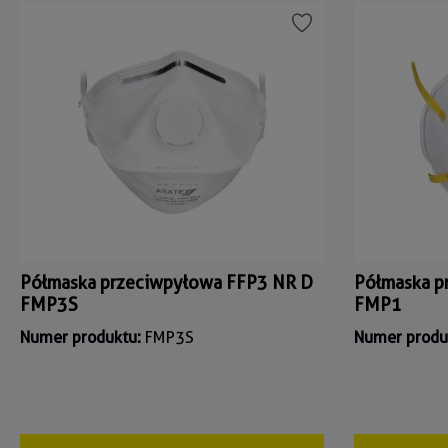
Półmaska przeciwpyłowa FFP3 NR D
Półmaska p
FMP3S
FMP1
Numer produktu:
FMP3S
Numer produ