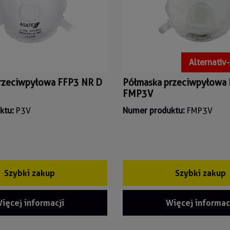
Alternativ-
rzeciwpyłowa FFP3 NR D
Półmaska przeciwpyłowa
FMP3V
ktu:
P3V
Numer produktu:
FMP3V
Szybki zakup
Szybki zakup
ięcej informacji
Więcej informac