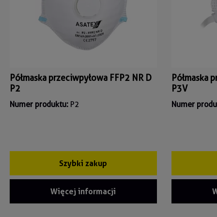
Półmaska przeciwpyłowa FFP2 NR D
Półmaska p
P2
P3V
Numer produktu:
P2
Numer produ
Szybki zakup
Więcej informacji
W