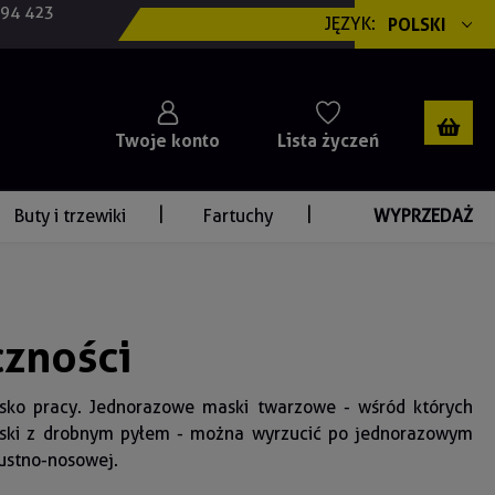
694 423
JĘZYK:
POLSKI
Twoje konto
Lista życzeń
Buty i trzewiki
Fartuchy
WYPRZEDAŻ
czności
sko pracy. Jednorazowe maski twarzowe - wśród których
 maski z drobnym pyłem - można wyrzucić po jednorazowym
 ustno-nosowej.