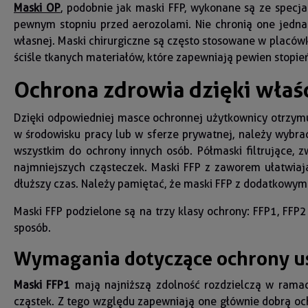
Maski OP
, podobnie jak maski FFP, wykonane są ze specj
pewnym stopniu przed aerozolami. Nie chronią one jednak
własnej. Maski chirurgiczne są często stosowane w placówka
ściśle tkanych materiałów, które zapewniają pewien stopień 
Ochrona zdrowia dzięki wła
Dzięki odpowiedniej masce ochronnej użytkownicy otrzymu
w środowisku pracy lub w sferze prywatnej, należy wybrać
wszystkim do ochrony innych osób. Półmaski filtrujące,
najmniejszych cząsteczek. Maski FFP z zaworem ułatwiaj
dłuższy czas. Należy pamiętać, że maski FFP z dodatkowym
Maski FFP podzielone są na trzy klasy ochrony: FFP1, FFP2
sposób.
Wymagania dotyczące ochrony us
Maski FFP1
mają najniższą zdolność rozdzielczą w rama
cząstek. Z tego względu zapewniają one głównie dobrą oc