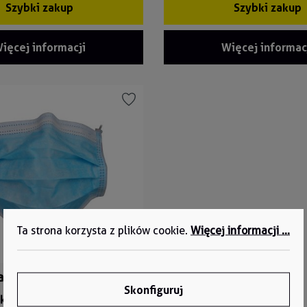
Szybki zakup
Szybki zakup
ięcej informacji
Więcej informac
Ta strona korzysta z plików cookie.
Więcej informacji ...
Półmaska na usta i nos MNS0412
Skonfiguruj
ktu:
MNS0412