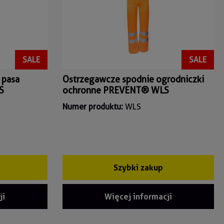
SALE
SALE
 pasa
Ostrzegawcze spodnie ogrodniczki
S
ochronne PREVENT® WLS
Numer produktu:
WLS
Szybki zakup
ji
Więcej informacji