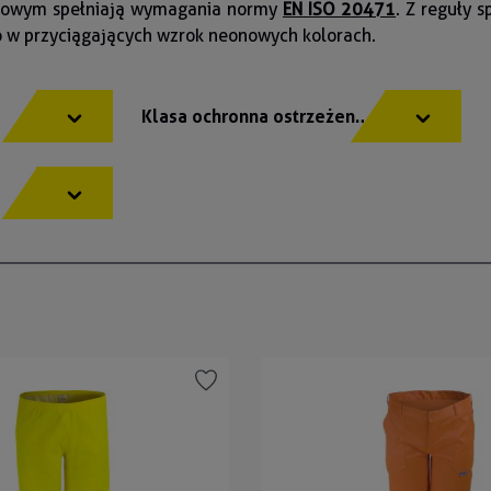
netowym spełniają wymagania normy
EN ISO 20471
. Z reguły 
o w przyciągających wzrok neonowych kolorach.
y
Klasa ochronna ostrzeżenia