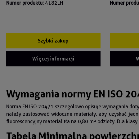
Numer produktu:
4182LH
Numer produ
Szybki zakup
Więcej informacji
W
Wymagania normy EN ISO 204
Norma EN ISO 20471 szczegółowo opisuje wymagania dot
należy zastosować widoczne materiały, aby uzyskać jedn
fluorescencyjny materiał tła na 0,80 m² odzieży. Dla klasy
Tabela Minimalna powierzch