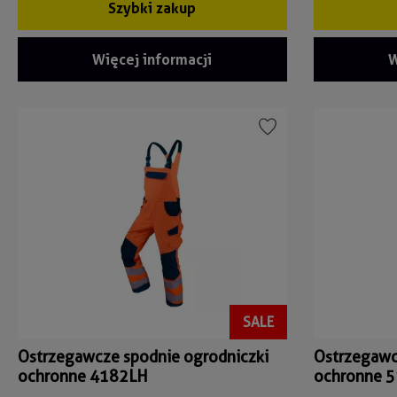
Szybki zakup
Więcej informacji
W
SALE
Ostrzegawcze spodnie ogrodniczki
Ostrzegawc
ochronne 4182LH
ochronne 