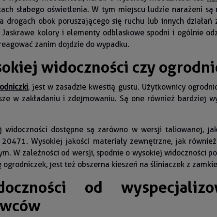
ch słabego oświetlenia. W tym miejscu ludzie narażeni są n
 drogach obok poruszającego się ruchu lub innych działań z
Jaskrawe kolory i elementy odblaskowe spodni i ogólnie odzi
 reagować zanim dojdzie do wypadku.
okiej widoczności czy ogrodni
odniczki
, jest w zasadzie kwestią gustu. Użytkownicy ogrodni
ybsze w zakładaniu i zdejmowaniu. Są one również bardziej 
widoczności dostępne są zarówno w wersji taliowanej, jak
 20471. Wysokiej jakości materiały zewnętrzne, jak równie
. W zależności od wersji, spodnie o wysokiej widoczności po
ę ogrodniczek, jest też obszerna kieszeń na śliniaczek z zamk
oczności od wyspecjaliz
awców