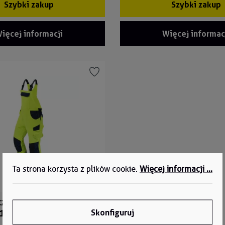
Szybki zakup
Szybki zakup
ięcej informacji
Więcej informac
Ta strona korzysta z plików cookie.
Więcej informacji ...
SALE
ze spodnie ogrodniczki
Skonfiguruj
5152LH