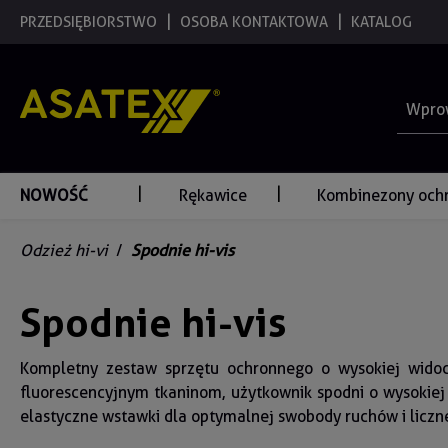
 wyszukiwania
PRZEDSIĘBIORSTWO
Przejdź do głównej nawigacji
OSOBA KONTAKTOWA
KATALOG
NOWOŚĆ
Rękawice
Kombinezony och
Odzież hi-vi
/
Spodnie hi-vis
Spodnie hi-vis
Kompletny zestaw sprzętu ochronnego o wysokiej widoc
fluorescencyjnym tkaninom, użytkownik spodni o wysokiej
elastyczne wstawki dla optymalnej swobody ruchów i licz