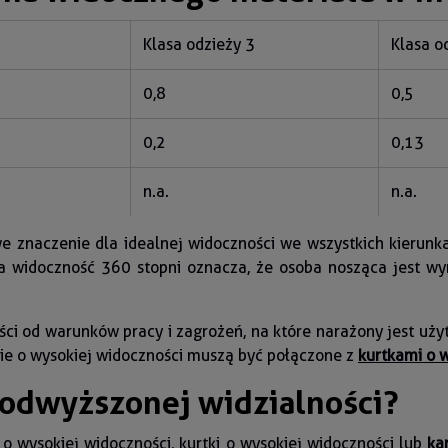
Klasa odzieży 3
Klasa o
0,8
0,5
0,2
0,13
n.a.
n.a.
we znaczenie dla idealnej widoczności we wszystkich kierun
wa widoczność 360 stopni oznacza, że osoba nosząca jest 
ci od warunków pracy i zagrożeń, na które narażony jest użyt
nie o wysokiej widoczności muszą być połączone z
kurtkami o 
 podwyższonej widzialności?
o wysokiej widoczności, kurtki o wysokiej widoczności lub
ka