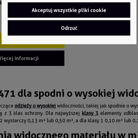
ktu:
5152LH
Akceptuj wszystkie pliki cookie
Odrzuć
Szybki zakup
ięcej informacji
71 dla spodni o wysokiej wid
yczące
odzieży o wysokiej
widoczności, takiej jak spodnie o wy
ą z 3 klas ochrony. Dla najwyższej
klasy 3
elementy odblas
 2 wystarczy 0,13 m² lub 0,50 m², a dla klasy 1 0,10 m² lub 0
nia widocznego materiału w m