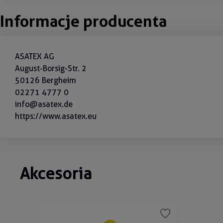
Informacje producenta
ASATEX AG
August-Borsig-Str. 2
50126 Bergheim
02271 4777 0
info@asatex.de
https://www.asatex.eu
Akcesoria
Pomiń galerię produktów