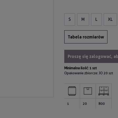
S
M
L
XL
Tabela rozmiarów
Proszę się zalogować, a
Minimalna ilość: 1 szt
Opakowanie zbiorcze: JO
20 szt
1
20
800