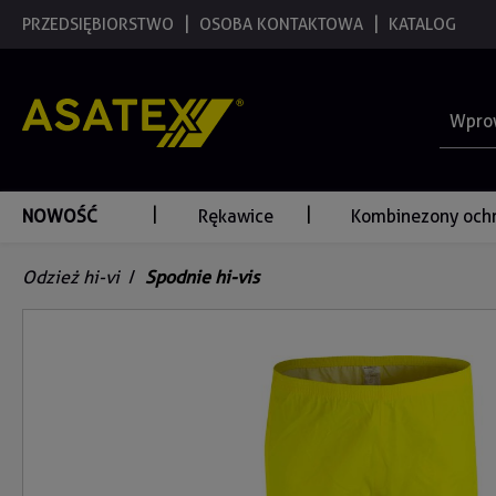
 wyszukiwania
PRZEDSIĘBIORSTWO
Przejdź do głównej nawigacji
OSOBA KONTAKTOWA
KATALOG
NOWOŚĆ
Rękawice
Kombinezony och
Odzież hi-vi
/
Spodnie hi-vis
Pomiń galerię zdjęć