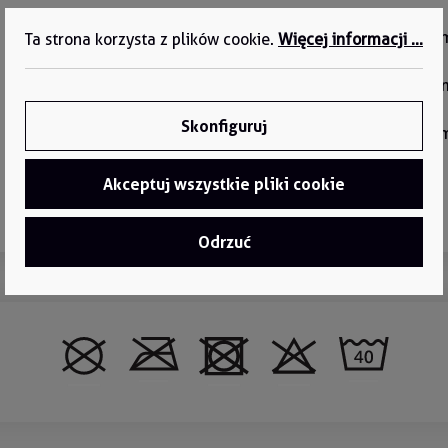
Długość (Karton):
238 m
Ta strona korzysta z plików cookie.
Więcej informacji ...
Szerokość (Karton):
305
Skonfiguruj
Wysokość (Karton):
391 
Akceptuj wszystkie pliki cookie
Odrzuć