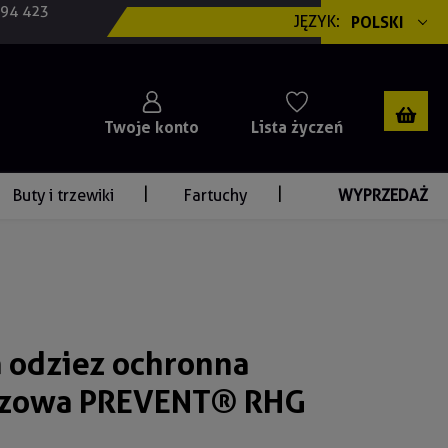
694 423
JĘZYK:
POLSKI
Twoje konto
Lista życzeń
Buty i trzewiki
Fartuchy
WYPRZEDAŻ
 odziez ochronna
czowa PREVENT® RHG