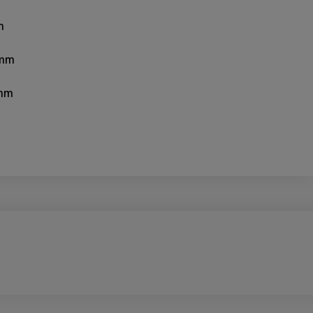
m
 mm
mm