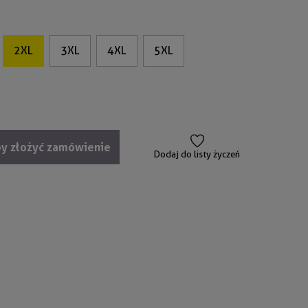
2XL
3XL
4XL
5XL
by złożyć zamówienie
Dodaj do listy życzeń