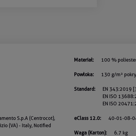
Materiał:
100 % poliester
Powłoka:
130 g/m² pokry
Standard:
EN 343:2019 [3
EN ISO 13688
EN ISO 20471:
amento S.p.A (Centrocot),
eClass 12.0:
40-01-08-0
io (VA) - Italy, Notified
Waga (Karton):
6.7 kg