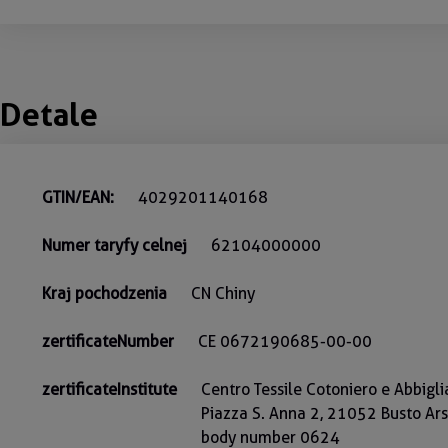
Detale
GTIN/EAN:
4029201140168
Numer taryfy celnej
62104000000
Kraj pochodzenia
CN Chiny
zertificateNumber
CE 0672190685-00-00
zertificateInstitute
Centro Tessile Cotoniero e Abbigli
Piazza S. Anna 2, 21052 Busto Arsiz
body number 0624