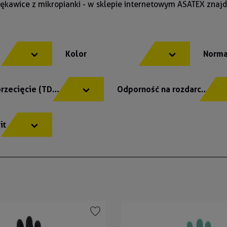
rękawice z mikropianki - w sklepie internetowym ASATEX znaj
y
Kolor
Norma
przecięcie (TDM)
Odporność na rozdarcie
eit