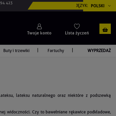
694 423
JĘZYK:
POLSKI
Twoje konto
Lista życzeń
Buty i trzewiki
Fartuchy
WYPRZEDAŻ
lateksu, lateksu naturalnego oraz niektóre z podszewką
onej widoczności. Czy to bawełniane rękawice podkładowe,