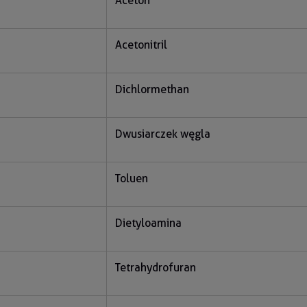
Aceton
Acetonitril
Dichlormethan
Dwusiarczek węgla
Toluen
Dietyloamina
Tetrahydrofuran