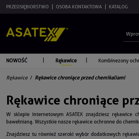
 wyszukiwania
PRZEDSIĘBIORSTWO
Przejdź do głównej nawigacji
OSOBA KONTAKTOWA
KATALOG
NOWOŚĆ
Rękawice
Kombinezony och
Rękawice
/
Rękawice chroniące przed chemikaliami
Rękawice chroniące pr
W sklepie internetowym ASATEX znajdziesz rękawice che
bawełnianą. Wszystkie nasze rękawice ochronne do chemika
Znajdziesz tu również szeroki wybór dodatkowych rękawic