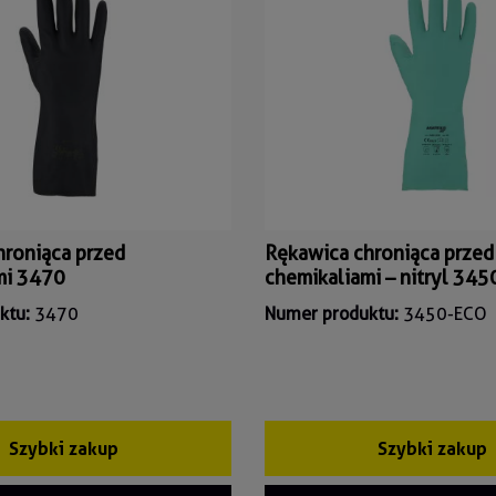
hroniąca przed
Rękawica chroniąca przed
mi 3470
chemikaliami – nitryl 34
ktu:
3470
Numer produktu:
3450-ECO
Szybki zakup
Szybki zakup