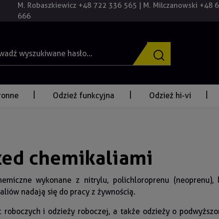
M. Robaszkiewicz +48 722 336 565 | M. Milczanowski +48 
666
ronne
Odzież funkcyjna
Odzież hi-vi
zed chemikaliami
miczne wykonane z nitrylu, polichloroprenu (neoprenu), 
liów nadają się do pracy z żywnością.
 roboczych i odzieży roboczej, a także odzieży o podwyższ