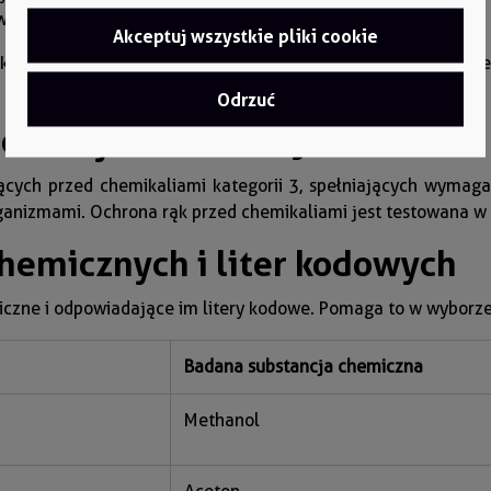
wą ochronę.
Akceptuj wszystkie pliki cookie
ch standardów jakości. Do naszych rękawic do ochrony chem
Odrzuć
ochrony chemicznej
cych przed chemikaliami kategorii 3, spełniających wymaga
ganizmami. Ochrona rąk przed chemikaliami jest testowana w 
chemicznych i liter kodowych
iczne i odpowiadające im litery kodowe. Pomaga to w wyborz
Badana substancja chemiczna
Methanol