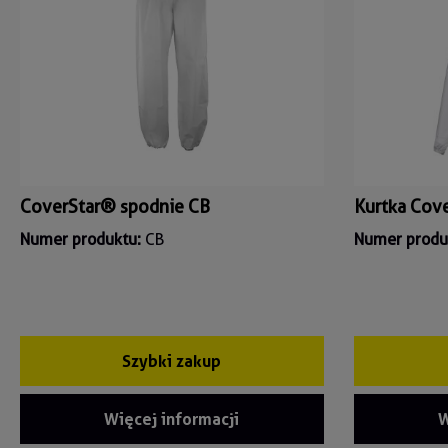
CoverStar® spodnie CB
Kurtka Cov
Numer produktu:
CB
Numer produ
Szybki zakup
Więcej informacji
W