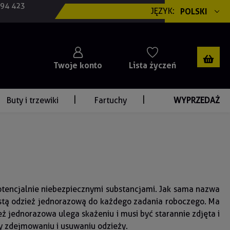
694 423
JĘZYK:
POLSKI
Twoje konto
Lista życzeń
Buty i trzewiki
Fartuchy
WYPRZEDAŻ
otencjalnie niebezpiecznymi substancjami. Jak sama nazwa
ystą odzież jednorazową do każdego zadania roboczego. Ma
ż jednorazowa ulega skażeniu i musi być starannie zdjęta i
y zdejmowaniu i usuwaniu odzieży.