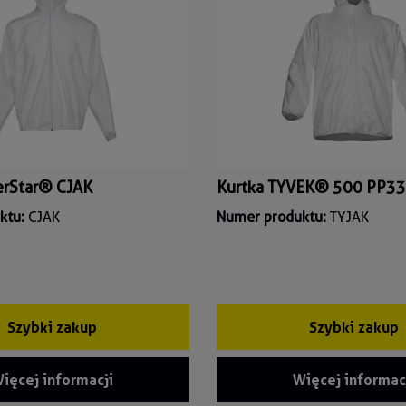
erStar® CJAK
Kurtka TYVEK® 500 PP33
ktu:
CJAK
Numer produktu:
TYJAK
Szybki zakup
Szybki zakup
ięcej informacji
Więcej informac