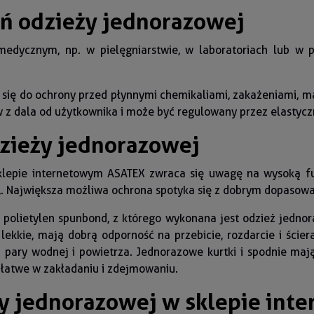
ań odzieży jednorazowej
edycznym, np. w pielęgniarstwie, w laboratoriach lub w 
się do ochrony przed płynnymi chemikaliami, zakażeniami, ma
w z dala od użytkownika i może być regulowany przez elastycz
dzieży jednorazowej
sklepie internetowym ASATEX zwraca się uwagę na wysoką fun
y.,. Największa możliwa ochrona spotyka się z dobrym dopas
lietylen spunbond, z którego wykonana jest odzież jednoraz
 lekkie, mają dobrą odporność na przebicie, rozdarcie i ście
 pary wodnej i powietrza. Jednorazowe kurtki i spodnie mają
i łatwe w zakładaniu i zdejmowaniu.
y jednorazowej w sklepie int