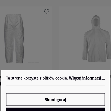
YVEK® 500 PT31L0 TYHO
Jednorazowa kurtka Cove
Ta strona korzysta z plików cookie.
Więcej informacji ...
JAK
ktu:
TYHO
Numer produktu:
CF-JAK
Skonfiguruj