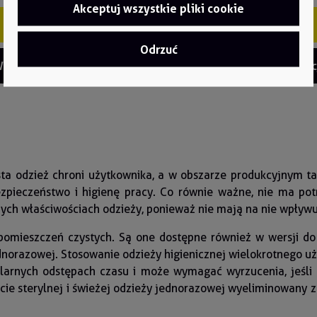
Akceptuj wszystkie pliki cookie
Szybki zakup
Szybki zakup
Odrzuć
ięcej informacji
Więcej informac
sta odzież chroni użytkownika, a w obszarze produkcyjnym t
zpieczeństwo i higienę pracy. Co równie ważne, nie ma po
h właściwościach odzieży, ponieważ nie mają na nie wpływu c
 pomieszczeń czystych. Są one dostępne również w wersji d
dnorazowej. Stosowanie odzieży higienicznej wielokrotnego uży
larnych odstępach czasu i może wymagać wyrzucenia, jeśli
ie sterylnej i świeżej odzieży jednorazowej wyeliminowany z