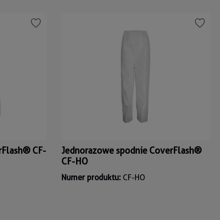
rFlash® CF-
Jednorazowe spodnie CoverFlash®
CF-HO
Numer produktu:
CF-HO