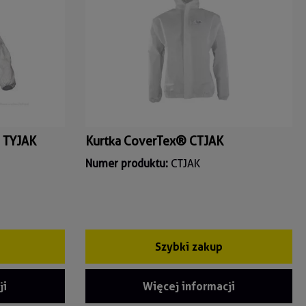
 TYJAK
Kurtka CoverTex® CTJAK
Numer produktu:
CTJAK
Szybki zakup
ji
Więcej informacji