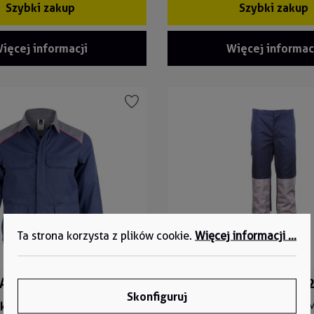
Szybki zakup
Szybki zakup
ięcej informacji
Więcej informac
Ta strona korzysta z plików cookie.
Więcej informacji ...
SAJA02
Spodnie do pasa MU1HO
Skonfiguruj
ktu:
MUSAJA02
Numer produktu:
MU1HO23