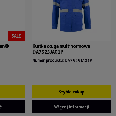
SALE
ban®
Kurtka długa multinormowa
DA7525JA01P
Numer produktu:
DA7525JA01P
Szybki zakup
ji
Więcej informacji