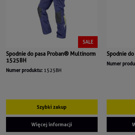
SALE
Spodnie do pasa Proban® Multinorm
Spodnie do
1525BH
Numer produ
Numer produktu:
1525BH
Szybki zakup
Więcej informacji
W