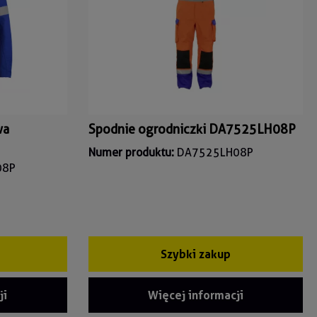
wa
Spodnie ogrodniczki DA7525LH08P
Numer produktu:
DA7525LH08P
08P
Szybki zakup
ji
Więcej informacji