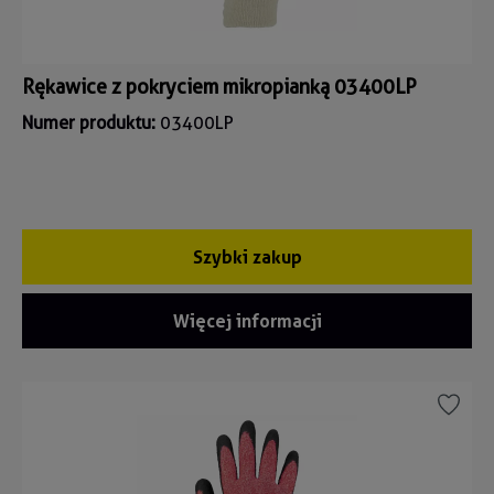
Rękawice z pokryciem mikropianką 03400LP
Numer produktu:
03400LP
Szybki zakup
Więcej informacji