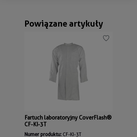
Powiązane artykuły
Pomiń galerię produktów
Fartuch laboratoryjny CoverFlash®
CF-KI-3T
Numer produktu:
CF-KI-3T