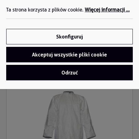
M. Robaszkiewicz +48 722 336 565 | M. Milczanowski
wnej zawartości
Ta strona korzysta z plików cookie.
Więcej informacji ...
+48 694 423 666
Skonfiguruj
Akceptuj wszystkie pliki cookie
Odrzuć
Kombinezony ochronne
/
Jednorazowy fartuch
Pomiń galerię zdjęć