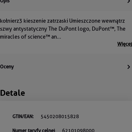
Opis
kołnierz3 kieszenie zatrzaski Umieszczone wewnątrz
szwy antystatyczny The DuPont logo, DuPont™, The
miracles of science™ an…
Więcej
Oceny
Detale
GTIN/EAN:
5450208015828
Numer taryfy celnej
62101098000