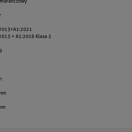
pomarańczowy
r
:2013+A1:2021
2013 + A1:2016 Klasa 2
9
m
 mm
mm