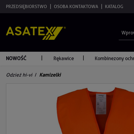
 wyszukiwania
PRZEDSIĘBIORSTWO
Przejdź do głównej nawigacji
OSOBA KONTAKTOWA
KATALOG
NOWOŚĆ
Rękawice
Kombinezony och
Odzież hi-vi
/
Kamizelki
Pomiń galerię zdjęć