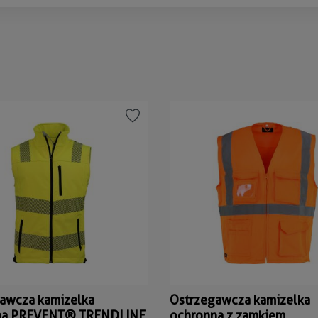
awcza kamizelka
Ostrzegawcza kamizelka
na PREVENT® TRENDLINE
ochronna z zamkiem