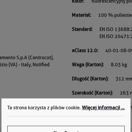
Kolor:
fluorescencyjny 
Materiał:
100 % polieste
Standard:
EN ISO 13688
EN ISO 20471:
eClass 12.0:
40-01-08-0
amento S.p.A (Centrocot),
io (VA) - Italy, Notified
Waga (Karton):
8.03 kg
Długość (Karton):
312 m
Szerokość (Karton):
263
Wysokość (Karton):
385 
Ta strona korzysta z plików cookie.
Więcej informacji ...