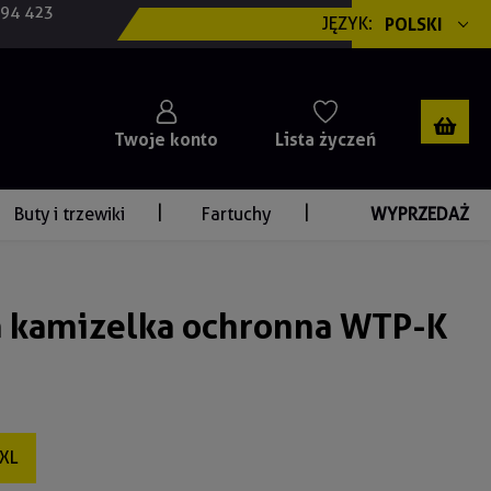
694 423
JĘZYK:
POLSKI
Twoje konto
Lista życzeń
Buty i trzewiki
Fartuchy
WYPRZEDAŻ
 kamizelka ochronna WTP-K
XL