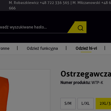
M. Robaszkiewicz +48 722 336 565 | M. Milczanowski +48 
666
ronne
Odzież funkcyjna
Odzież hi-vi
Ostrzegawcza
Numer produktu:
WTP-K
S/M
L/XL
2XL/3