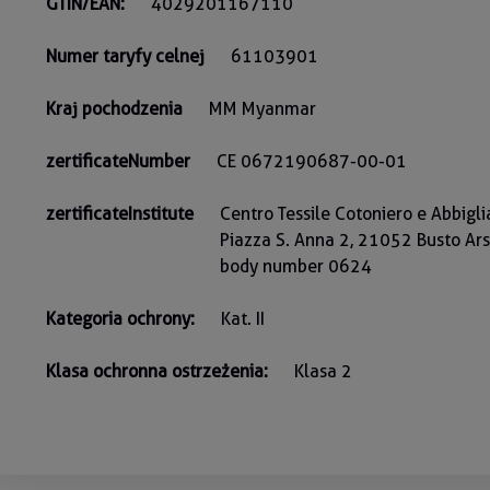
GTIN/EAN:
4029201167110
Numer taryfy celnej
61103901
Kraj pochodzenia
MM Myanmar
zertificateNumber
CE 0672190687-00-01
zertificateInstitute
Centro Tessile Cotoniero e Abbigli
Piazza S. Anna 2, 21052 Busto Arsiz
body number 0624
Kategoria ochrony:
Kat. II
Klasa ochronna ostrzeżenia:
Klasa 2