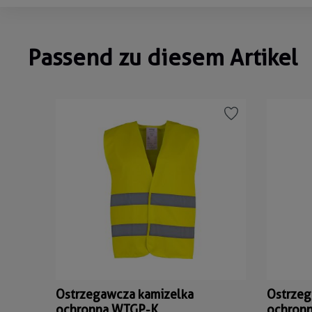
Passend zu diesem Artikel
Pomiń galerię produktów
Ostrzegawcza kamizelka
Ostrzeg
ochronna WTGP-K
ochron