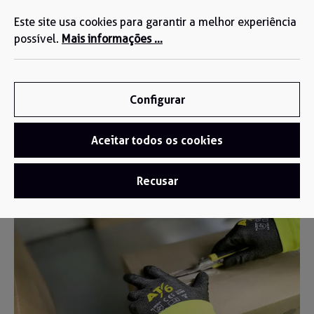
Estamos aqui para si: +34 935 603 611
eúdo principal
Este site usa cookies para garantir a melhor experiência
possível.
Mais informações ...
Configurar
Aceitar todos os cookies
Footer
/
Inspiration
/
Blog
Recusar