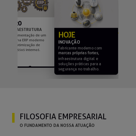
2020
INFRAESTRUTURA
HOJE
Implementação de um
sistema ERP moderno
INOVAÇÃO
para otimização de
Fabricante moderno com
m
processos internos.
marcas próprias fortes,
infraestrutura digital e
soluções práticas para a
segurança no trabalho.
FILOSOFIA EMPRESARIAL
O FUNDAMENTO DA NOSSA ATUAÇÃO