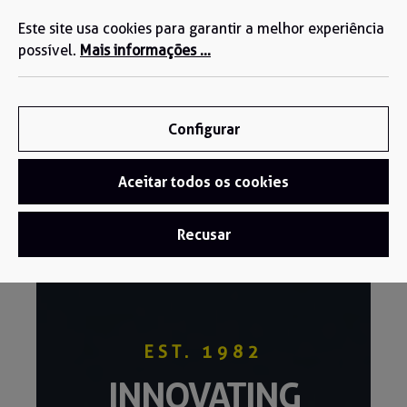
Estamos aqui para si: +34 935 603 611
eúdo principal
Este site usa cookies para garantir a melhor experiência
possível.
Mais informações ...
Configurar
Aceitar todos os cookies
Recusar
EST. 1982
INNOVATING