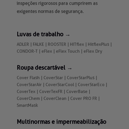
inspeções rigorosos para cumprirem as
exigentes normas de segurança.
Luvas de trabalho →
ADLER | FALKE | ROOSTER | HITflex | HitflexPlus |
CONDOR-T | eFlex | eFlex Touch | eFlex Dry
Roupa descartável →
Cover Flash | CoverStar | CoverStarPlus |
CoverStarAir | CoverStarCool | CoverStarEco |
CoverTex | CoverTexFR | CoverBase |
CoverChem | CoverClean | Cover PRO FR |
SmartMask
Multinormas e impermeabilização