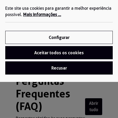
Estamos aqui para si: +34 935 603 611
eúdo principal
Este site usa cookies para garantir a melhor experiência
possível.
Mais informações ...
Configurar
Aceitar todos os cookies
Recusar
Perguntas
Frequentes
(FAQ)
Abrir
tudo