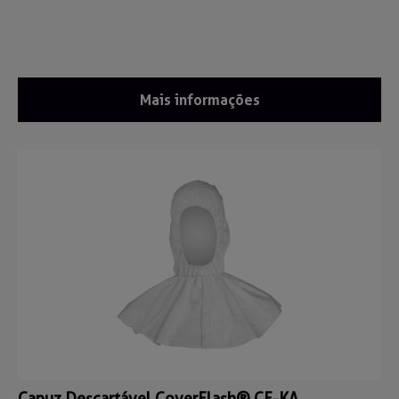
Mais informações
Capuz Descartável CoverFlash® CF-KA