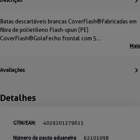
Descrição
Batas descartáveis brancas CoverFlash®Fabricadas em
fibra de polietileno Flash-spun (PE)
CoverFlash®GolaFecho frontal com 5…
Mais
Avaliações
Detalhes
GTIN/EAN:
4029201279615
Número da pauta aduaneira
62101098