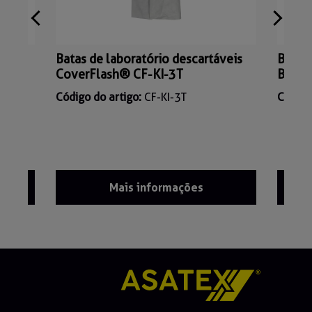
áveis
Batas de laboratório descartáveis
Batas 
CoverFlash® CF-KI-3T
Branc
Código do artigo:
CF-KI-3T
Código
Mais informações