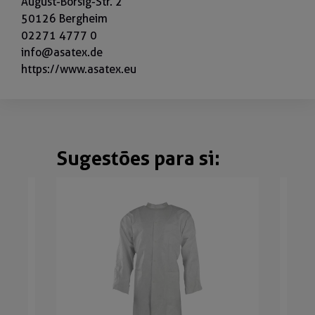
August-Borsig-Str. 2
50126 Bergheim
02271 4777 0
info@asatex.de
https://www.asatex.eu
Sugestões para si:
Ignorar a galeria de produtos