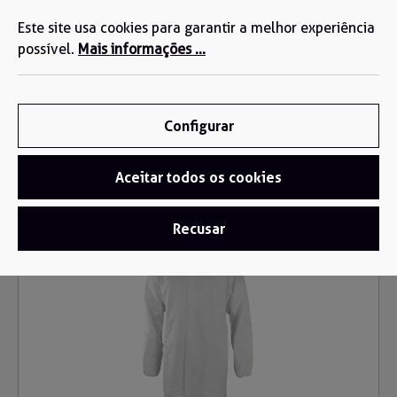
Estamos aqui para si: +34 935 603 611
eúdo principal
Este site usa cookies para garantir a melhor experiência
possível.
Mais informações ...
Configurar
Aceitar todos os cookies
Roupa descartável
/
Batas Descartáveis
Recusar
Ignorar galeria de imagens