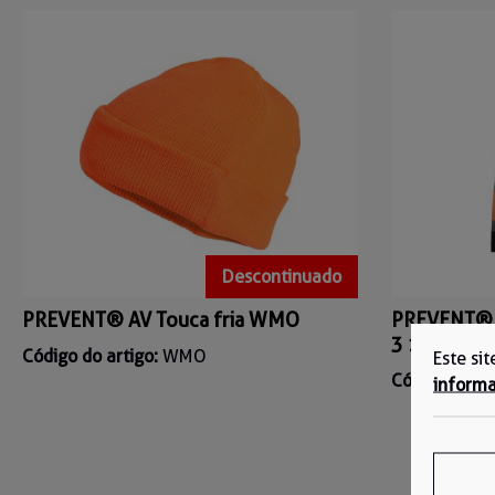
Descontinuado
PREVENT® AV Touca fria WMO
PREVENT® C
3 174ZO
Código do artigo:
WMO
Este si
Código do ar
informa