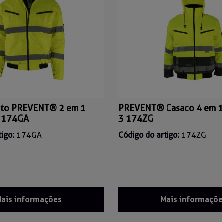
nto PREVENT® 2 em 1
PREVENT® Casaco 4 em 1
3 174GA
3 174ZG
tigo:
174GA
Código do artigo:
174ZG
ais informações
Mais informaçõ