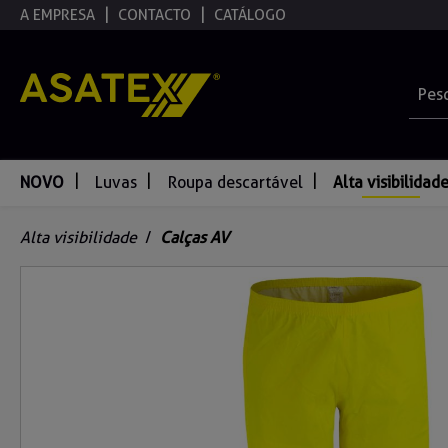
A EMPRESA
CONTACTO
CATÁLOGO
pesquisa
Saltar para a navegação principal
NOVO
Luvas
Roupa descartável
Alta visibilidad
Alta visibilidade
/
Calças AV
Ignorar galeria de imagens