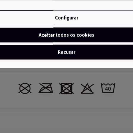
Comprimento (Caixa):
23
Largura (Caixa):
305 mm
Configurar
Altura (Caixa):
391 mm
Aceitar todos os cookies
Recusar