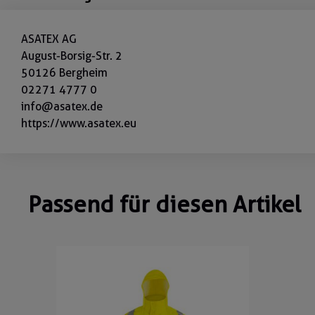
ASATEX AG
August-Borsig-Str. 2
50126 Bergheim
02271 4777 0
info@asatex.de
https://www.asatex.eu
Passend für diesen Artikel
Ignorar a galeria de produtos