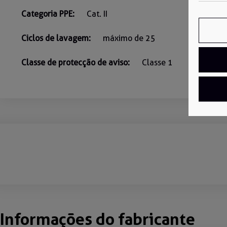
Categoria PPE:
Cat. II
Ciclos de lavagem:
máximo de 25
Classe de protecção de aviso:
Classe 1
Informações do fabricante