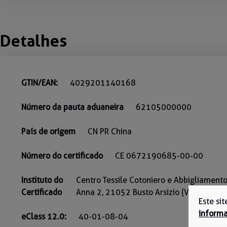
Detalhes
GTIN/EAN:
4029201140168
Número da pauta aduaneira
62105000000
País de origem
CN PR China
Número do certificado
CE 0672190685-00-00
Instituto do
Centro Tessile Cotoniero e Abbigliamento 
Certificado
Anna 2, 21052 Busto Arsizio (VA) - Italy
Este si
informa
eClass 12.0:
40-01-08-04