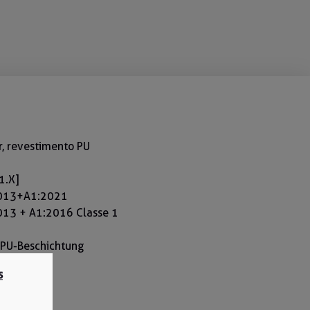
, revestimento PU
1.X]
2013+A1:2021
013 + A1:2016 Classe 1
PU-Beschichtung
s