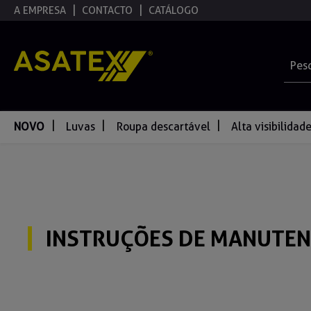
A EMPRESA
CONTACTO
CATÁLOGO
pesquisa
Saltar para a navegação principal
NOVO
Luvas
Roupa descartável
Alta visibilidad
INSTRUÇÕES DE MANUTE