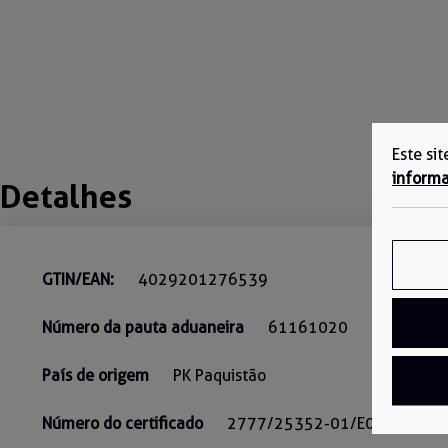
Este si
informa
Detalhes
GTIN/EAN:
4029201276539
Número da pauta aduaneira
61161020
País de origem
PK Paquistão
Número do certificado
2777/25352-01/E05-01