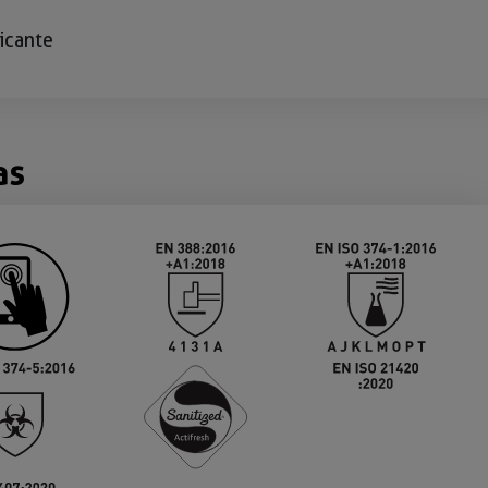
icante
as