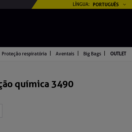
LÍNGUA:
PORTUGUÊS
Proteção respiratória
Aventais
Big Bags
OUTLET
ção química 3490