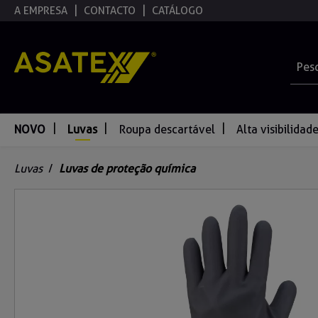
A EMPRESA
CONTACTO
CATÁLOGO
pesquisa
Saltar para a navegação principal
NOVO
Luvas
Roupa descartável
Alta visibilidad
Luvas
/
Luvas de proteção química
Ignorar galeria de imagens