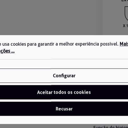
te usa cookies para garantir a melhor experiência possível.
Mai
ções ...
Configurar
Material:
Polyamid/Carb
Aceitar todos os cookies
Normas:
EN 388:2016+A1:
EN 407:2020 [X.
EN ISO 374-1:20
Recusar
EN ISO 374-5:2
EN ISO 21420:2
Função de higie