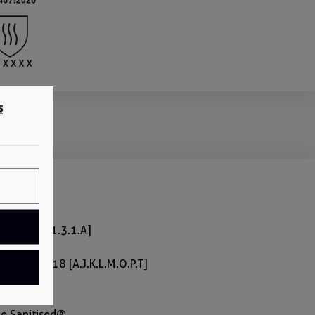
s
on
2018 [4.1.3.1.A]
1.X.X.X.X]
16+A1:2018 [A.J.K.L.M.O.P.T]
016
020
ne Sanitised®