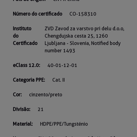
Número do certificado
CO-158310
Instituto
ZVD Zavod za varstvo pri delu d.o.o,
do
Chengdujska cesta 25, 1260
Certificado
Ljubljana - Slovenia, Notified body
number 1493
eClass 12.0:
40-01-12-01
Categoria PPE:
Cat. II
Cor:
cinzento/preto
Divisão:
21
Material:
HDPE/PPE/Tungsténio