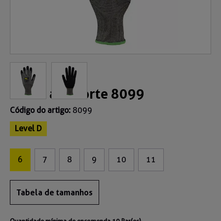
Luvas anticorte 8099
Código do artigo:
8099
Level D
6
7
8
9
10
11
Tabela de tamanhos