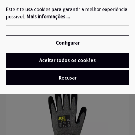
Estamos aqui para si: +34 935 603 611
eúdo principal
Este site usa cookies para garantir a melhor experiência
possível.
Mais informações ...
Configurar
Aceitar todos os cookies
Luvas
/
Luvas anti-corte
Recusar
Ignorar galeria de imagens