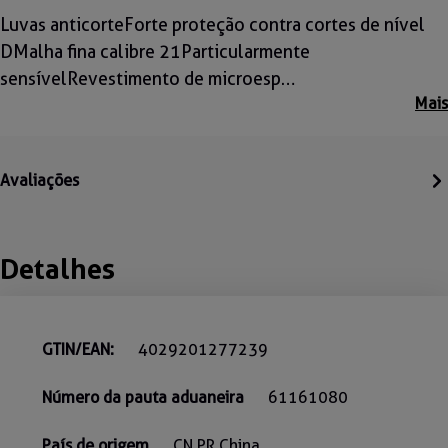
Luvas anticorteForte proteção contra cortes de nível
DMalha fina calibre 21 Particularmente
sensívelRevestimento de microesp…
Mais
Avaliações
Detalhes
GTIN/EAN:
4029201277239
Número da pauta aduaneira
61161080
País de origem
CN PR China