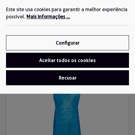
Estamos aqui para si: +34 935 603 611
eúdo principal
Este site usa cookies para garantir a melhor experiência
possível.
Mais informações ...
Configurar
Aceitar todos os cookies
Roupa descartável
/
Aventais Descartáveis
Recusar
Ignorar galeria de imagens