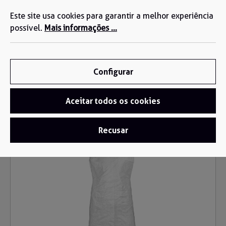
Estamos aqui para si: +34 935 603 611
eúdo principal
Este site usa cookies para garantir a melhor experiência
possível.
Mais informações ...
Configurar
Aceitar todos os cookies
Roupa descartável
/
Aventais Descartáveis
Recusar
Ignorar galeria de imagens