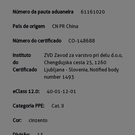
Número da pauta aduaneira
61161020
País de origem
CN PR China
Número do certificado
CO-148688
Instituto
ZVD Zavod za varstvo pri delu d.o.o,
do
Chengdujska cesta 25, 1260
Certificado
Ljubljana - Slovenia, Notified body
number 1493
eClass 12.0:
40-01-12-01
Categoria PPE:
Cat. II
Cor:
cinzento
Divisão:
13