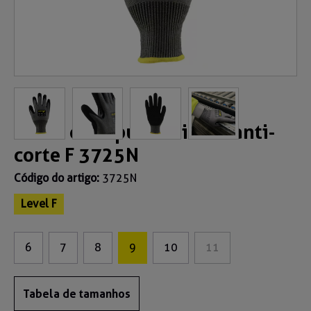
Luvas de espuma nitrilo anti-
corte F 3725N
Código do artigo:
3725N
Level F
6
7
8
9
10
11
Tabela de tamanhos