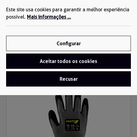
Estamos aqui para si: +34 935 603 611
eúdo principal
Este site usa cookies para garantir a melhor experiência
possível.
Mais informações ...
Configurar
Aceitar todos os cookies
Luvas
/
Luvas anti-corte
Recusar
Ignorar galeria de imagens