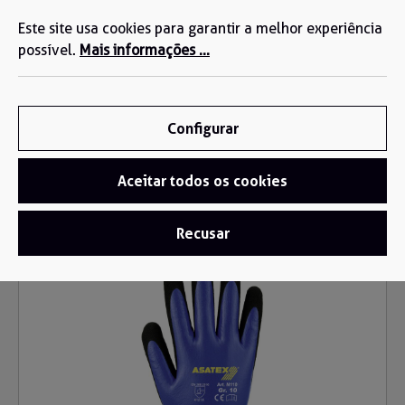
Estamos aqui para si: +34 935 603 611
eúdo principal
Este site usa cookies para garantir a melhor experiência
possível.
Mais informações ...
Configurar
Aceitar todos os cookies
Luvas
/
Luvas de espuma de nitrilo
Recusar
Ignorar galeria de imagens