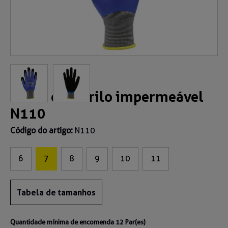
Luvas de nitrilo impermeável
N110
Código do artigo:
N110
6
7
8
9
10
11
Tabela de tamanhos
Quantidade mínima de encomenda 12 Par(es)