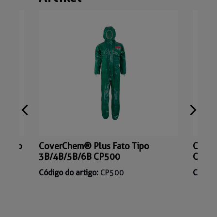
a Tipo
CoverChem® Plus Fato Tipo
Cover
3B/4B/5B/6B CP500
CP5A
Código do artigo:
CP500
Código