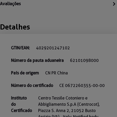
Avaliações
Detalhes
GTIN/EAN:
4029201247102
Número da pauta aduaneira
62101098000
País de origem
CN PR China
Número do certificado
CE 0672260355-00-00
Instituto
Centro Tessile Cotoniero e
do
Abbigliamento S.p.A (Centrocot),
Certificado
Piazza S. Anna 2, 21052 Busto
Arsizio (VA) - Italy, Notified body