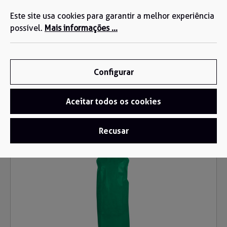
Estamos aqui para si: +34 935 603 611
eúdo principal
Este site usa cookies para garantir a melhor experiência
possível.
Mais informações ...
Configurar
Aceitar todos os cookies
Roupa descartável
/
Aventais Descartáveis
Recusar
Ignorar galeria de imagens