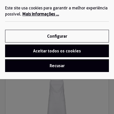
Estamos aqui para si: +34 935 603 611
eúdo principal
Este site usa cookies para garantir a melhor experiência
possível.
Mais informações ...
Configurar
Aceitar todos os cookies
Roupa descartável
/
Aventais Descartáveis
Recusar
Ignorar galeria de imagens