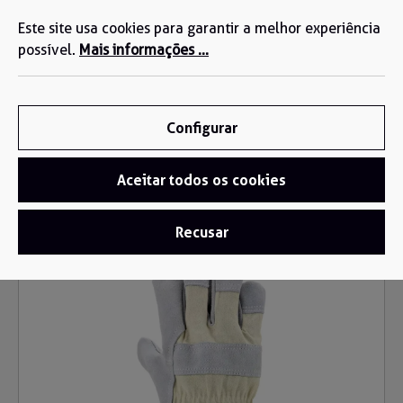
Estamos aqui para si: +34 935 603 611
eúdo principal
Este site usa cookies para garantir a melhor experiência
possível.
Mais informações ...
Configurar
Aceitar todos os cookies
Luvas
/
Luvas de couro
Recusar
Ignorar galeria de imagens