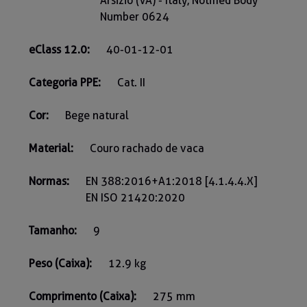
Arsizio (VA) - Italy, Notified Body
Number 0624
eClass 12.0:
40-01-12-01
Categoria PPE:
Cat. II
Cor:
Bege natural
Material:
Couro rachado de vaca
Normas:
EN 388:2016+A1:2018 [4.1.4.4.X]
EN ISO 21420:2020
Tamanho:
9
Peso (Caixa):
12.9 kg
Comprimento (Caixa):
275 mm