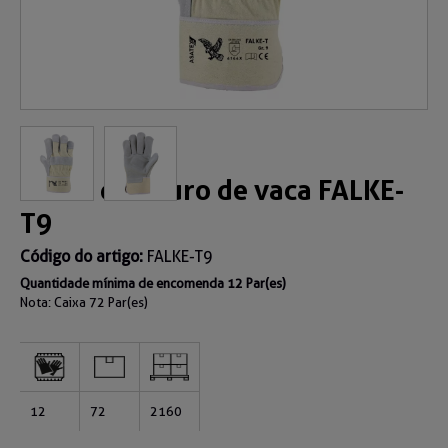
Luvas de couro de vaca FALKE-
T9
Código do artigo:
FALKE-T9
Quantidade mínima de encomenda 12 Par(es)
Nota: Caixa
72 Par(es)
12
72
2160