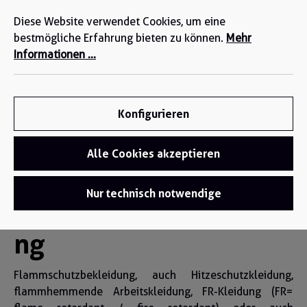
Wir sind für Sie da: +49 2271-4777-0
alt springen
Diese Website verwendet Cookies, um eine
bestmögliche Erfahrung bieten zu können.
Mehr
Informationen ...
Konfigurieren
Alle Cookies akzeptieren
Funktionsbekleidung
/
Flammschutzbekleidung
Nur technisch notwendige
Flammschutzbekleidu
ng
Flammschutzbekleidung, auch Hitzeschutzkleidung,
flammhemmende Arbeitskleidung, FR-Kleidung (FR=