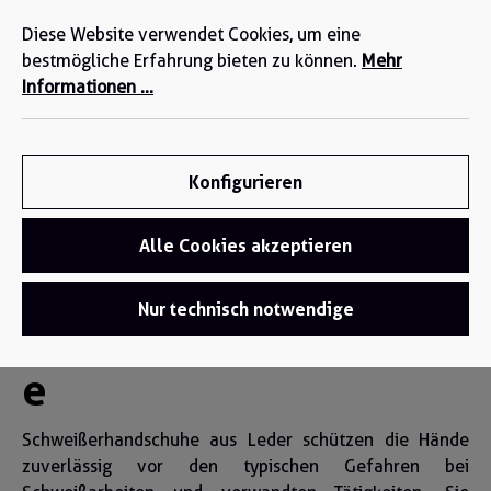
Wir sind für Sie da: +49 2271-4777-0
alt springen
Diese Website verwendet Cookies, um eine
bestmögliche Erfahrung bieten zu können.
Mehr
Informationen ...
Konfigurieren
Alle Cookies akzeptieren
Handschuhe
/
Schweißerhandschuhe
Nur technisch notwendige
Schweißerhandschuh
e
Schweißerhandschuhe aus Leder schützen die Hände
zuverlässig vor den typischen Gefahren bei