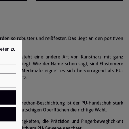
den so robuster und reißfester. Das liegt an den positiven
ieten zu
erfahren entsteht eine andere Art von Kunstharz mit ganz
astomer vorliegt. Wie der Name schon sagt, sind Elastomere
rch diese Merkmale eignet es sich hervorragend als PU-
beitseinsatz.
h der Polyurethan-Beschichtung ist der PU-Handschuh stark
eiten mit rutschigen Oberflächen die richtige Wahl.
. Bei Tätigkeiten, die Präzision und Fingerbeweglichkeit
von atmungsaktivem PU-Gewebe geachtet.