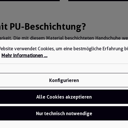
it PU-Beschichtung?
arkeit. Die mit diesem Material beschichteten Handschuhe wer
ebsite verwendet Cookies, um eine bestmögliche Erfahrung b
.
Mehr Informationen ...
das sehr vielseitig einsetzbar ist. Je nach Herstellungsv
 dieses Kunstharz vornehmlich so hergestellt, dass es als El
erdem ist Polyurethan wasserabweisend bis wasserdicht. Du
lm verleiht den Handschuhen wichtige Eigenschaften für den Ar
Konfigurieren
ositive Eigenschaften
Alle Cookies akzeptieren
 ihren hohen Tragekomfort und ihre Langlebigkeit. Im Bereic
Beschichtung für einen guten Grip. Daher sind sie auch für Arb
Nur technisch notwendige
rs durch ihre gute Flexibilität und das hohe Tastempfinden
odernen PU-Handschuhen wird zusätzlich auf die Verwendung 