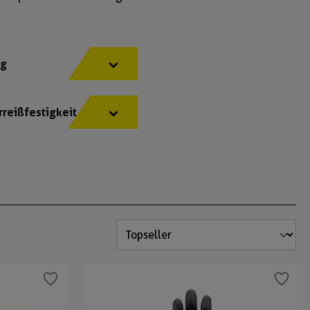
ng
rreißfestigkeit