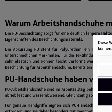
Warum Arbeitshandschuhe m
Die PU-Beschichtung sorgt für eine deutlich längere Haltb
Eigenschaften des Beschichtungsmaterials.
Diese W
können
Die Abkürzung PU steht für Polyurethan, ein Kunstharz, 
unterschiedlichen Merkmalen. Für die Textilindustrie wird
sehr elastisch und können leicht verformt werden. Auß
Beschichtung für Arbeitshandschuhe. Bereits ein dünner Fi
PU-Handschuhe haben viele p
PU-Arbeitshandschuhe sind im Arbeitsalltag beliebt durch
abriebfest und wasserabweisend. Gleichzeitig sorgt die PU-
Für genaue Handgriffe eignen sich PU-Handschuhe besonde
erfordern, sind sie daher besonders gut geeignet. Bei m