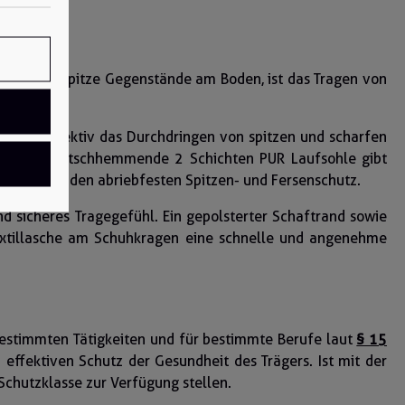
fahr durch spitze Gegenstände am Boden, ist das Tragen von
r Fall.
hindert effektiv das Durchdringen von spitzen und scharfen
ützt. Die rutschhemmende 2 Schichten PUR Laufsohle gibt
efel durch den abriebfesten Spitzen- und Fersenschutz.
d sicheres Tragegefühl. Ein gepolsterter Schaftrand sowie
 Textillasche am Schuhkragen eine schnelle und angenehme
i bestimmten Tätigkeiten und für bestimmte Berufe laut
§ 15
effektiven Schutz der Gesundheit des Trägers. Ist mit der
Schutzklasse zur Verfügung stellen.