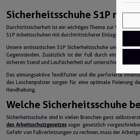
Sicherheitsschuhe S1P mit du
Durchtrittsicherheit ist ein wichtiges Thema zur Vorbeugu
S1P Arbeitsschuhen mit durchtrittsicherer Einlage unerlässl
Unsere antistatischen S1P Sicherheitsschuhe und –stiefel 
Gegenständen. Zusätzlich ist der Fuß durch eine Stahlk
sicheren Stand und Laufsicherheit auf unterschiedlichen U
Das atmungsaktive Textilfutter und die perforierte Innen
das Laschenpolster sorgen für eine optimale Fixierung d
Handhabung.
Welche Sicherheitsschuhe be
Sicherheitsschuhe sind in vielen Branchen ganz selbstvers
des Arbeitsschutzgesetzes
sogar gesetzlich vorgeschrieben
Gefahr von Fußverletzungen zu rechnen, muss der Arbeitgeb