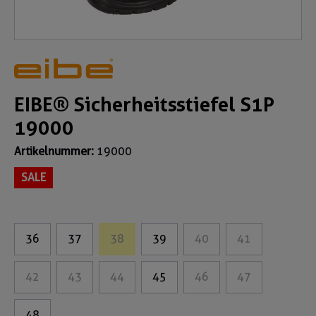
EIBE® Sicherheitsstiefel S1P
19000
Artikelnummer:
19000
SALE
36
37
38
39
40
41
42
43
44
45
46
47
48