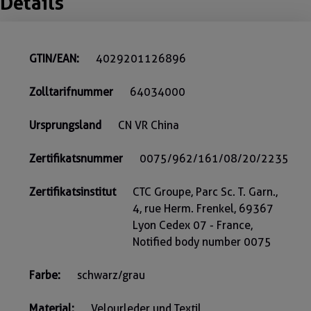
Details
GTIN/EAN:
4029201126896
Zolltarifnummer
64034000
Ursprungsland
CN VR China
Zertifikatsnummer
0075/962/161/08/20/2235
Zertifikatsinstitut
CTC Groupe, Parc Sc. T. Garn.,
4, rue Herm. Frenkel, 69367
Lyon Cedex 07 - France,
Notified body number 0075
Farbe:
schwarz/grau
Material:
Velourleder und Textil