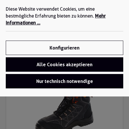
Wir sind für Sie da: +49 2271-4777-0
alt springen
Diese Website verwendet Cookies, um eine
bestmögliche Erfahrung bieten zu können.
Mehr
Informationen ...
Konfigurieren
Alle Cookies akzeptieren
Sicherheitsschuhe
/
Sicherheitsschuhe S1P
Bildergalerie überspringen
Nur technisch notwendige