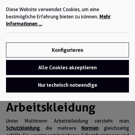
Wir sind für Sie da: +49 2271-4777-0
alt springen
Diese Website verwendet Cookies, um eine
bestmögliche Erfahrung bieten zu können.
Mehr
Informationen ...
Konfigurieren
Alle Cookies akzeptieren
Funktionsbekleidung
/
Multinorm Arbeitskleidung
Nur technisch notwendige
Multinorm
Arbeitskleidung
Unter Multinorm Arbeitskleidung versteht man
Schutzkleidung
, die mehrere
Normen
gleichzeitig