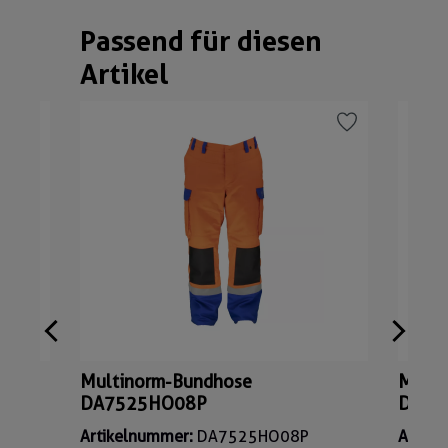
Passend für diesen
Produktgalerie überspringen
Artikel
Multinorm-Bundhose
Multi
DA7525HO08P
DA75
Artikelnummer:
DA7525HO08P
Artik