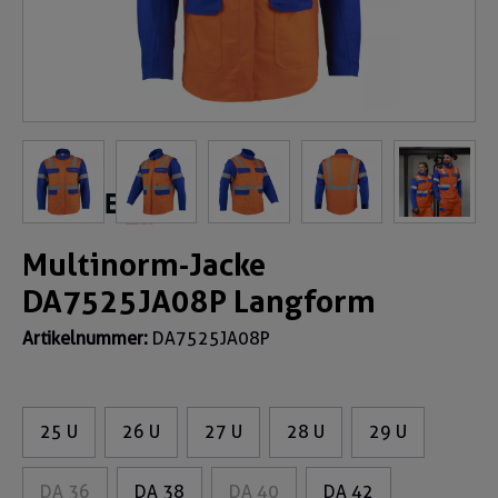
Multinorm-Jacke
DA7525JA08P Langform
Artikelnummer:
DA7525JA08P
25 U
26 U
27 U
28 U
29 U
DA 36
DA 38
DA 40
DA 42