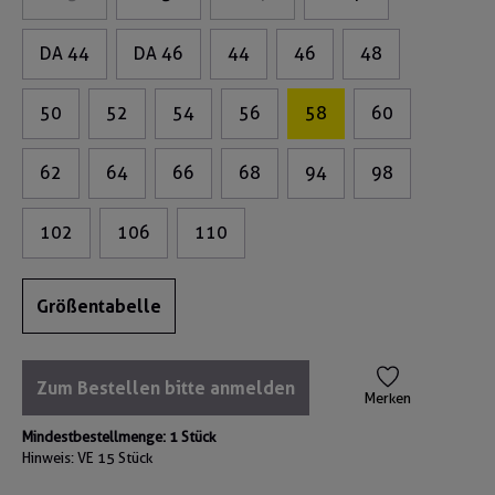
DA 44
DA 46
44
46
48
50
52
54
56
58
60
62
64
66
68
94
98
102
106
110
Größentabelle
Zum Bestellen bitte anmelden
Merken
Mindestbestellmenge: 1 Stück
Hinweis: VE
15 Stück