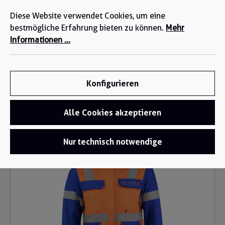
Wir sind für Sie da: +49 2271-4777-0
alt springen
Diese Website verwendet Cookies, um eine
bestmögliche Erfahrung bieten zu können.
Mehr
Informationen ...
Konfigurieren
Alle Cookies akzeptieren
Funktionsbekleidung
/
Multinorm Arbeitskleidung
Bildergalerie überspringen
Nur technisch notwendige